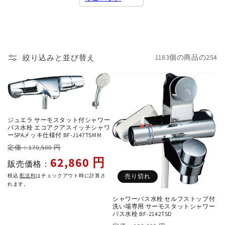
絞り込みと並び替え
1183個の商品の254
ジュエラ サーモスタット付シャワー
バス水栓 エコアクアスイッチシャワ
ーSPAメッキ仕様付 BF-J147TSMM
通
セ
定価：170,500 円
常
ー
62,860 円
販売価格：
価
ル
税込
配送料
はチェックアウト時に計算さ
売り切れ
格
価
れます。
格
シャワーバス水栓 セルフストップ付
洗い場専用 サーモスタットシャワー
バス水栓 BF-2142TSD