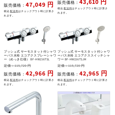
43,610 円
販売価格：
常
ー
47,049 円
販売価格：
価
ル
価
ル
税込
配送料
はチェックアウト時に計算さ
税込
配送料
はチェックアウト時に計算さ
格
価
れます。
格
価
れます。
格
格
プッシュ式 サーモスタット付シャワ
プッシュ式 サーモスタット付シャワ
ーバス水栓 エコアクスプレーシャワ
ーバス水栓 エコアクススイッチシャ
ー（めっき仕様） BF-HW156TSL
ワー BF-HW156TSJM
通
セ
通
セ
定価：115,720 円
定価：115,720 円
常
ー
常
ー
42,966 円
42,965 円
販売価格：
販売価格：
価
ル
価
ル
税込
配送料
はチェックアウト時に計算さ
税込
配送料
はチェックアウト時に計算さ
格
価
格
価
れます。
れます。
格
格