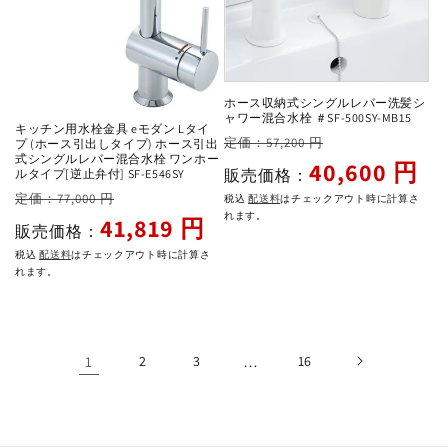
ホース収納式シングルレバー洗髪シ
ャワー混合水栓 ＃SF-500SY-MB15
キッチン用水栓金具 eモダン Lタイ
通
セ
定価：57,200 円
プ (ホース引出しタイプ) ホース引出
式シングルレバー混合水栓 ワンホー
常
ー
40,600 円
販売価格：
ルタイプ[逆止弁付] SF-E546SY
価
ル
通
セ
定価：77,000 円
税込
配送料
はチェックアウト時に計算さ
格
価
れます。
常
ー
41,819 円
販売価格：
格
価
ル
税込
配送料
はチェックアウト時に計算さ
格
価
れます。
格
1
2
3
…
16