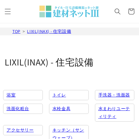
コンテ
カ
ンツに
ー
進む
ト
TOP
LIXIL(INAX) - 住宅設備
コ
LIXIL(INAX) - 住宅設備
レ
ク
シ
浴室
トイレ
手洗器・洗面器
ョ
洗面化粧台
水栓金具
水まわりユーテ
ィリティ
ン
アクセサリー
キッチン（サン
:
ウェーブ）