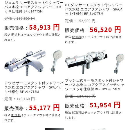
ジュエラ サーモスタット付シャワー
eモダン サーモスタット付シャワー
バス水栓 エコアクアシャワーSPAメ
バス水栓 エコアクアシャワーSPAメ
ッキ仕様付 BF-J147TSM
ッキ仕様付 BF-E147TSM
通
セ
定価：159,500 円
通
セ
定価：152,900 円
常
ー
58,913 円
常
ー
56,520 円
販売価格：
販売価格：
価
ル
価
ル
税込
配送料
はチェックアウト時に計算さ
税込
配送料
はチェックアウト時に計算さ
格
価
れます。
格
価
れます。
格
格
プッシュ式サーモスタット付シャワ
アウゼ サーモスタット付シャワーバ
ーバス水栓 エコアクアスイッチシャ
ス水栓 エコアクアシャワーSPAメッ
ワーメッキ仕様付 BF-HW156TSMM
キ仕様付 BF-A147TSM
通
セ
定価：137,720 円
通
セ
定価：149,160 円
常
ー
51,954 円
常
ー
55,177 円
販売価格：
販売価格：
価
ル
価
ル
税込
配送料
はチェックアウト時に計算さ
税込
配送料
はチェックアウト時に計算さ
格
価
れます。
格
価
れます。
格
格