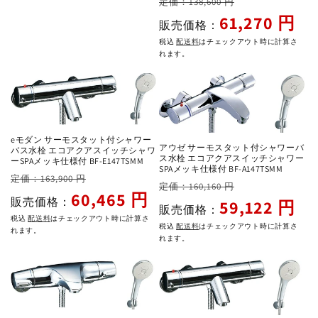
通
セ
定価：138,600 円
常
ー
61,270 円
販売価格：
価
ル
税込
配送料
はチェックアウト時に計算さ
格
価
れます。
格
eモダン サーモスタット付シャワー
アウゼ サーモスタット付シャワーバ
バス水栓 エコアクアスイッチシャワ
ス水栓 エコアクアスイッチシャワー
ーSPAメッキ仕様付 BF-E147TSMM
SPAメッキ仕様付 BF-A147TSMM
通
セ
定価：163,900 円
通
セ
定価：160,160 円
常
ー
60,465 円
販売価格：
常
ー
59,122 円
販売価格：
価
ル
価
ル
税込
配送料
はチェックアウト時に計算さ
税込
配送料
はチェックアウト時に計算さ
格
価
れます。
格
価
れます。
格
格