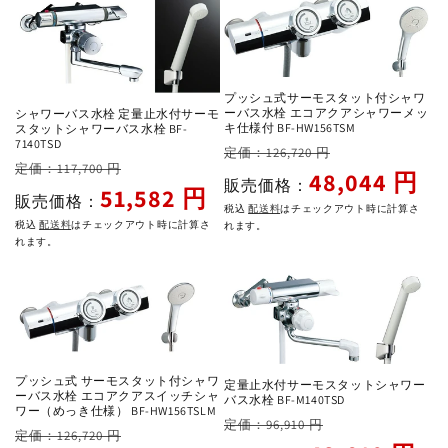
プッシュ式サーモスタット付シャワ
ーバス水栓 エコアクアシャワーメッ
シャワーバス水栓 定量止水付サーモ
キ仕様付 BF-HW156TSM
スタットシャワーバス水栓 BF-
7140TSD
通
セ
定価：126,720 円
通
セ
定価：117,700 円
常
ー
48,044 円
販売価格：
常
ー
51,582 円
価
ル
販売価格：
税込
配送料
はチェックアウト時に計算さ
価
ル
格
価
税込
配送料
はチェックアウト時に計算さ
れます。
格
価
れます。
格
格
プッシュ式 サーモスタット付シャワ
定量止水付サーモスタットシャワー
ーバス水栓 エコアクアスイッチシャ
バス水栓 BF-M140TSD
ワー（めっき仕様） BF-HW156TSLM
通
セ
定価：96,910 円
通
セ
定価：126,720 円
常
ー