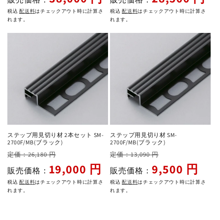
価
ル
価
ル
税込
配送料
はチェックアウト時に計算さ
税込
配送料
はチェックアウト時に計算さ
格
価
格
価
れます。
れます。
格
格
ステップ用見切り材 2本セット SM-
ステップ用見切り材 SM-
2700F/MB(ブラック)
2700F/MB(ブラック)
通
セ
通
セ
定価：26,180 円
定価：13,090 円
常
ー
常
ー
19,000 円
9,500 円
販売価格：
販売価格：
価
ル
価
ル
税込
配送料
はチェックアウト時に計算さ
税込
配送料
はチェックアウト時に計算さ
格
価
格
価
れます。
れます。
格
格