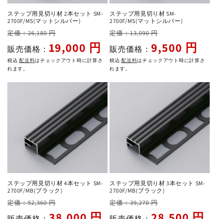
ステップ用見切り材 2本セット SM-
ステップ用見切り材 SM-
2700F/MS(マットシルバー)
2700F/MS(マットシルバー)
通
セ
通
セ
定価：26,180 円
定価：13,090 円
常
ー
常
ー
19,000 円
9,500 円
販売価格：
販売価格：
価
ル
価
ル
税込
配送料
はチェックアウト時に計算さ
税込
配送料
はチェックアウト時に計算さ
格
価
格
価
れます。
れます。
格
格
ステップ用見切り材 4本セット SM-
ステップ用見切り材 3本セット SM-
2700F/MB(ブラック)
2700F/MB(ブラック)
通
セ
通
セ
定価：52,360 円
定価：39,270 円
常
ー
常
ー
38,000 円
28,500 円
販売価格：
販売価格：