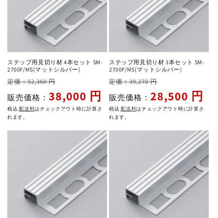
ステップ用見切り材 4本セット SM-
ステップ用見切り材 3本セット SM-
2700F/MS(マットシルバー)
2700F/MS(マットシルバー)
通
セ
通
セ
定価：52,360 円
定価：39,270 円
常
ー
常
ー
38,000 円
28,500 円
販売価格：
販売価格：
価
ル
価
ル
税込
配送料
はチェックアウト時に計算さ
税込
配送料
はチェックアウト時に計算さ
格
価
格
価
れます。
れます。
格
格