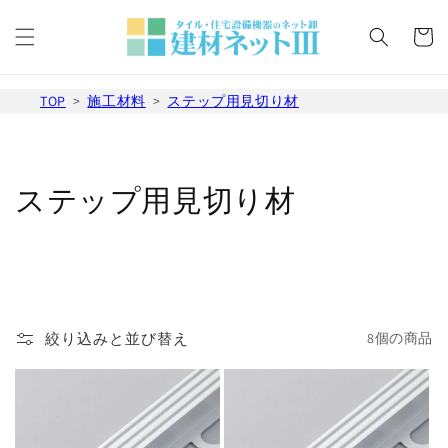
コンテ
カ
ンツに
ー
進む
ト
TOP
施工材料
ステップ用見切り材
コ
ステップ用見切り材
レ
ク
シ
絞り込みと並び替え
8個の商品
ョ
ン
: