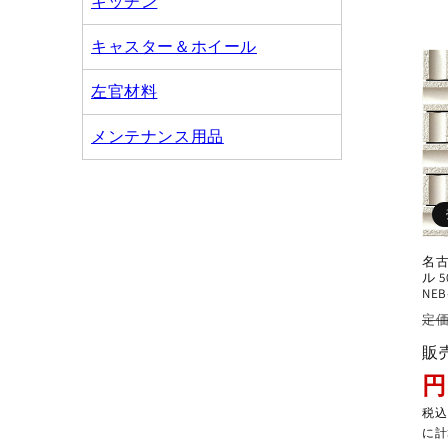
キッチン
キャスター＆ホイール
左官材料
メンテナンス用品
名古
ル 
NEB
通
定価
常
販
価
円
格
税
に計