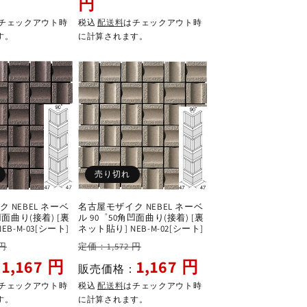
円
価
格
価
格
格
チェックアウト時
税込
配送料
はチェックアウト時
す。
に計算されます。
売り切れ
 NEBEL ネーベ
名古屋モザイク NEBEL ネーベ
凹面曲り(接着) [裏
ル 90゜50角凹面曲り(接着) [裏
EB-M-03[シート]
ネット貼り] NEB-M-02[シート]
セ
通
セ
 円
定価：1,572 円
ー
常
ー
1,167 円
1,167 円
：
販売価格：
ル
価
ル
チェックアウト時
税込
配送料
はチェックアウト時
価
格
価
す。
に計算されます。