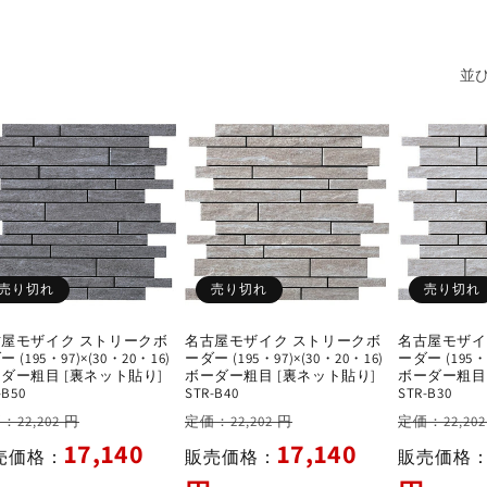
ョ
ン
並び
売り切れ
売り切れ
売り切れ
屋モザイク ストリークボ
名古屋モザイク ストリークボ
名古屋モザイ
 (195・97)×(30・20・16)
ーダー (195・97)×(30・20・16)
ーダー (195・9
ダー粗目 [裏ネット貼り]
ボーダー粗目 [裏ネット貼り]
ボーダー粗目
-B50
STR-B40
STR-B30
セ
通
セ
通
：22,202 円
定価：22,202 円
定価：22,202
ー
常
ー
常
17,140
17,140
売価格：
販売価格：
販売価格
ル
価
ル
価