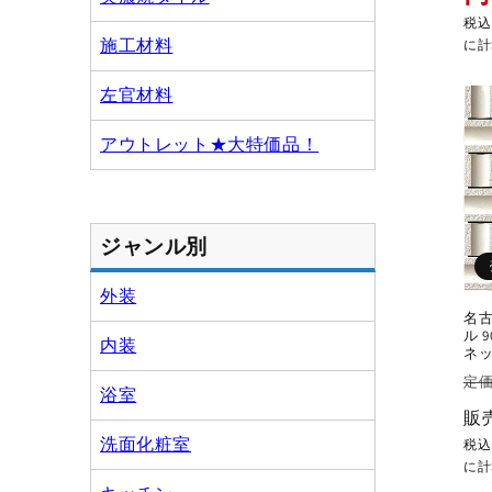
税
施工材料
に計
左官材料
アウトレット★大特価品！
ジャンル別
外装
名古
ル 
内装
ネッ
通
定価
浴室
常
販
価
洗面化粧室
税
格
に計