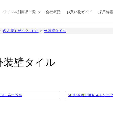
ジャンル別商品一覧
会社概要
お買い物ガイド
採用情
名古屋モザイク - TILE
外装壁タイル
コ
外装壁タイル
レ
ク
EBEL ネーベル
STREAK BORDER ストリ
シ