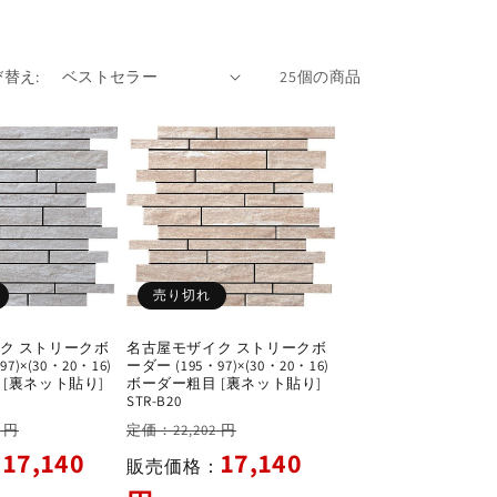
替え:
25個の商品
売り切れ
ク ストリークボ
名古屋モザイク ストリークボ
7)×(30・20・16)
ーダー (195・97)×(30・20・16)
 [裏ネット貼り]
ボーダー粗目 [裏ネット貼り]
STR-B20
セ
通
セ
 円
定価：22,202 円
ー
常
ー
17,140
17,140
：
販売価格：
ル
価
ル