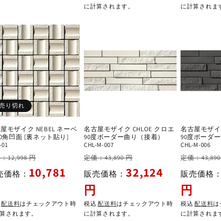
に計算されます。
に計算されま
売り切れ
屋モザイク NEBEL ネーベ
名古屋モザイク CHLOE クロエ
名古屋モザイク
50角凹面 [裏ネット貼り]
90度ボーダー曲り（接着）
90度ボーダ
-01
CHL-M-007
CHL-M-006
セ
通
セ
通
：12,998 円
定価：43,890 円
定価：43,890
ー
常
ー
常
10,781
32,124
売価格：
販売価格：
販売価格
ル
価
ル
価
円
円
価
格
価
格
格
格
込
配送料
はチェックアウト時
税込
配送料
はチェックアウト時
税込
配送料
は
算されます。
に計算されます。
に計算されま