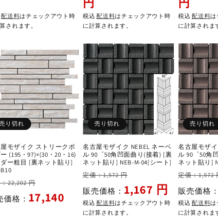
円
円
価
格
価
格
格
格
込
配送料
はチェックアウト時
税込
配送料
はチェックアウト時
税込
配送料
は
算されます。
に計算されます。
に計算されま
売り切れ
売り切れ
売り切れ
屋モザイク ストリークボ
名古屋モザイク NEBEL ネーベ
名古屋モザイク
 (195・97)×(30・20・16)
ル 90゜50角凹面曲り(接着) [裏
ル 90゜50角
ダー粗目 [裏ネット貼り]
ネット貼り] NEB-M-04[シート]
ネット貼り] N
-B10
通
セ
通
定価：1,572 円
定価：1,572
セ
：22,202 円
常
ー
常
1,167 円
販売価格：
販売価格
ー
17,140
価
ル
価
売価格：
税込
配送料
はチェックアウト時
税込
配送料
は
ル
格
価
格
に計算されます。
に計算されま
価