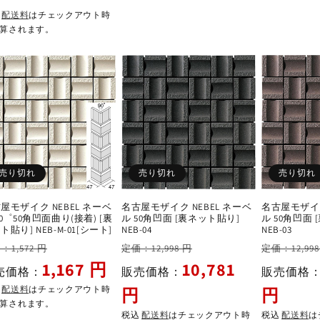
格
格
込
配送料
はチェックアウト時
算されます。
売り切れ
売り切れ
売り切れ
屋モザイク NEBEL ネーベ
名古屋モザイク NEBEL ネーベ
名古屋モザイク
90゜50角凹面曲り(接着) [裏
ル 50角凹面 [裏ネット貼り]
ル 50角凹面
ト貼り] NEB-M-01[シート]
NEB-04
NEB-03
セ
通
セ
通
：1,572 円
定価：12,998 円
定価：12,998
ー
常
ー
常
1,167 円
10,781
売価格：
販売価格：
販売価格
ル
価
ル
価
込
配送料
はチェックアウト時
円
円
価
格
価
格
算されます。
格
格
税込
配送料
はチェックアウト時
税込
配送料
は