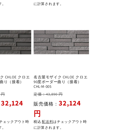
す。
に計算されます。
 CHLOE クロエ
名古屋モザイク CHLOE クロエ
ー曲り（接着）
90度ボーダー曲り（接着）
CHL-M-005
セ
通
セ
 円
定価：43,890 円
ー
常
ー
32,124
32,124
：
販売価格：
ル
価
ル
円
価
格
価
格
格
チェックアウト時
税込
配送料
はチェックアウト時
す。
に計算されます。