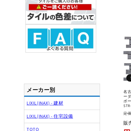
:
メーカー別
名古
ーダー
ボー
LIXIL(INAX) - 建材
STR
通
定価
LIXIL(INAX) - 住宅設備
常
販
価
TOTO