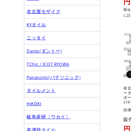
円
格
税
名古屋モザイク
に計
KYタイル
ニッタイ
Danto(ダントー)
TChic / ICOT RYOWA
Panasonic(パナソニック)
名古
タイルメント
ーダー
ボー
STR
HiKOKI
通
定価
常
岐阜産研〔ウカイ〕
販
価
円
美濃焼タイル
格