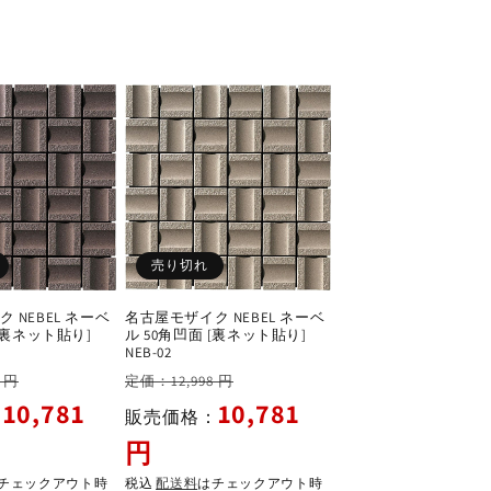
格
格
売り切れ
 NEBEL ネーベ
名古屋モザイク NEBEL ネーベ
 [裏ネット貼り]
ル 50角凹面 [裏ネット貼り]
NEB-02
セ
通
セ
 円
定価：12,998 円
ー
常
ー
10,781
10,781
：
販売価格：
ル
価
ル
円
価
格
価
格
格
チェックアウト時
税込
配送料
はチェックアウト時