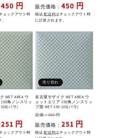
ー
常
ー
450 円
450 円
：
販売価格：
ル
価
ル
チェックアウト時
税込
配送料
はチェックアウト時
価
格
価
す。
に計算されます。
格
格
売り切れ
WET AREA ウ
名古屋モザイク WET AREA ウ
150角ノンスリッ
ェットエリア 150角ノンスリッ
-106[バラ]
プ面 WET-150-105[バラ]
セ
通
セ
定価：368 円
ー
常
ー
251 円
251 円
：
販売価格：
ル
価
ル
チェックアウト時
税込
配送料
はチェックアウト時
価
格
価