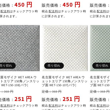
ー
常
ー
常
450 円
450 円
売価格：
販売価格：
販売価格
ル
価
ル
価
込
配送料
はチェックアウト時
税込
配送料
はチェックアウト時
税込
配送料
は
価
格
価
格
算されます。
に計算されます。
に計算されま
格
格
売り切れ
売り切れ
売り切れ
屋モザイク WET AREA ウ
名古屋モザイク WET AREA ウ
名古屋モザイク 
トエリア 150角ノンスリッ
ェットエリア 150角ノンスリッ
ェットエリア 
WET-150-108[バラ]
プ面 WET-150-107[バラ]
プ面 WET-150
セ
通
セ
通
：368 円
定価：368 円
定価：368 円
ー
常
ー
常
251 円
251 円
売価格：
販売価格：
販売価格
ル
価
ル
価
込
配送料
はチェックアウト時
税込
配送料
はチェックアウト時
税込
配送料
は
価
格
価
格