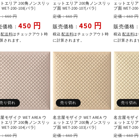
トエリア 200角ノンスリッ
ェットエリア 200角ノンスリッ
ェットエリア 
WET-200-108[バラ]
プ面 WET-200-107[バラ]
プ面 WET-200
セ
通
セ
通
：660 円
定価：660 円
定価：660 円
ー
常
ー
常
450 円
450 円
売価格：
販売価格：
販売価格
ル
価
ル
価
込
配送料
はチェックアウト時
税込
配送料
はチェックアウト時
税込
配送料
は
価
格
価
格
算されます。
に計算されます。
に計算されま
格
格
売り切れ
売り切れ
売り切れ
屋モザイク WET AREA ウ
名古屋モザイク WET AREA ウ
名古屋モザイク 
トエリア 200角ノンスリッ
ェットエリア 200角ノンスリッ
ェットエリア 
WET-200-104[バラ]
プ面 WET-200-103[バラ]
プ面 WET-200
セ
通
セ
通
：660 円
定価：660 円
定価：660 円