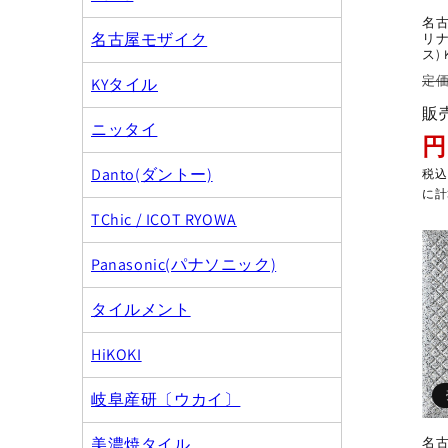
名古
名古屋モザイク
リナ
ス) 
通
定価
KYタイル
常
販
価
ニッタイ
円
格
Danto(ダントー)
税
に計
TChic / ICOT RYOWA
Panasonic(パナソニック)
タイルメント
HiKOKI
岐阜産研〔ウカイ〕
美濃焼タイル
名古