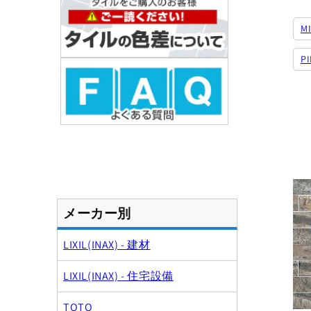
M
P
:
メーカー別
LIXIL(INAX) - 建材
LIXIL(INAX) - 住宅設備
TOTO