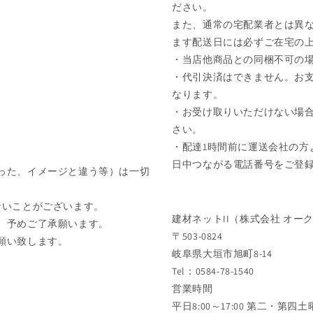
ださい。
また、通常の宅配業者とは異な
ます配送日には必ずご在宅の
・当店他商品との同梱不可の
・代引決済はできません。お
なります。
・お受け取りいただけない場
さい。
・配達1時間前に運送会社の方
日中つながる電話番号をご登
った、イメージと違う等）は一切
ないことがございます。
建材ネットII（株式会社 オー
、予めご了承願います。
〒503-0824
願い致します。
岐阜県大垣市旭町8-14
Tel：0584-78-1540
営業時間
平日8:00～17:00 第二・