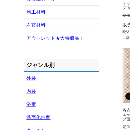
ェッ
プ面 
施工材料
通
定価
常
販
左官材料
価
税
格
アウトレット★大特価品！
に計
ジャンル別
外装
内装
浴室
名古
ェッ
洗面化粧室
プ面 
通
定価