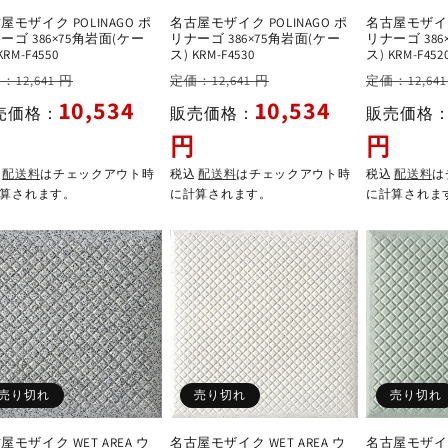
屋モザイク POLINAGO ポ
名古屋モザイク POLINAGO ポ
名古屋モザイク 
ーゴ 386×75角岩面(ケー
リナーゴ 386×75角岩面(ケー
リナーゴ 386
KRM-F4550
ス) KRM-F4530
ス) KRM-F452
セ
通
セ
通
：12,641 円
定価：12,641 円
定価：12,641
ー
常
ー
常
10,534
10,534
売価格：
販売価格：
販売価格
ル
価
ル
価
円
円
価
格
価
格
格
格
込
配送料
はチェックアウト時
税込
配送料
はチェックアウト時
税込
配送料
は
算されます。
に計算されます。
に計算されま
売り切れ
売り切れ
売り切れ
屋モザイク WET AREA ウ
名古屋モザイク WET AREA ウ
名古屋モザイク 