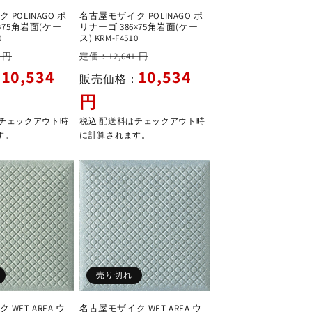
POLINAGO ポ
名古屋モザイク POLINAGO ポ
×75角岩面(ケー
リナーゴ 386×75角岩面(ケー
0
ス) KRM-F4510
セ
通
セ
 円
定価：12,641 円
ー
常
ー
10,534
10,534
：
販売価格：
ル
価
ル
円
価
格
価
格
格
チェックアウト時
税込
配送料
はチェックアウト時
す。
に計算されます。
売り切れ
WET AREA ウ
名古屋モザイク WET AREA ウ