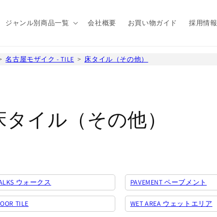
ジャンル別商品一覧
会社概要
お買い物ガイド
採用情
名古屋モザイク - TILE
床タイル（その他）
コ
床タイル（その他）
レ
ク
ALKS ウォークス
PAVEMENT ペーブメント
シ
OOR TILE
WET AREA ウェットエリア