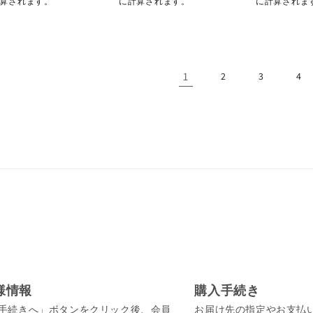
算されます。
に計算されます。
に計算されま
格
格
1
2
3
4
様情報
購入手続き
手続きへ」ボタンをクリック後、会員
お届け先の指定やお支払