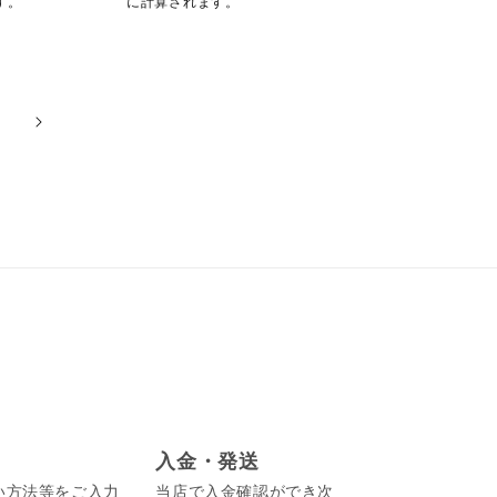
す。
に計算されます。
格
格
入金・発送
い方法等をご入力
当店で入金確認ができ次