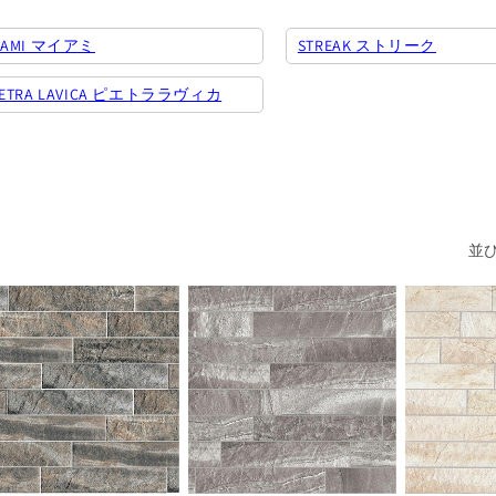
ョ
ン
IAMI マイアミ
STREAK ストリーク
IETRA LAVICA ピエトララヴィカ
並び