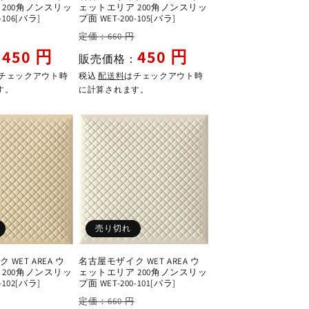
200角ノンスリッ
ェットエリア 200角ノンスリッ
-106[バラ]
プ面 WET-200-105[バラ]
セ
通
セ
定価：660 円
ー
常
ー
450 円
450 円
：
販売価格：
ル
価
ル
チェックアウト時
税込
配送料
はチェックアウト時
価
格
価
す。
に計算されます。
格
格
売り切れ
WET AREA ウ
名古屋モザイク WET AREA ウ
200角ノンスリッ
ェットエリア 200角ノンスリッ
-102[バラ]
プ面 WET-200-101[バラ]
セ
通
セ
定価：660 円