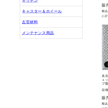
キッチン
常
販
価
キャスター＆ホイール
税
格
に計
左官材料
メンテナンス用品
名古
ェッ
プ面 
通
定価
常
販
価
税
格