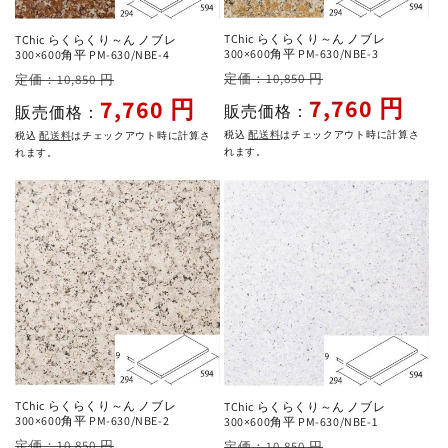
TChic らくらくり～ん ノブレ
TChic らくらくり～ん ノブレ
300×600角平 PM-630/NBE-3
300×600角平 PM-630/NBE-4
通
セ
通
セ
定価：10,850 円
定価：10,850 円
常
ー
常
ー
7,760 円
7,760 円
販売価格：
販売価格：
価
ル
価
ル
税込
配送料
はチェックアウト時に計算さ
税込
配送料
はチェックアウト時に計算さ
格
価
格
価
れます。
れます。
格
格
TChic らくらくり～ん ノブレ
TChic らくらくり～ん ノブレ
300×600角平 PM-630/NBE-2
300×600角平 PM-630/NBE-1
通
セ
通
セ
定価：10,850 円
定価：10,850 円