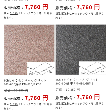
常
ー
常
ー
7,760 円
7,760 円
販売価格：
販売価格：
価
ル
価
ル
税込
配送料
はチェックアウト時に計算さ
税込
配送料
はチェックアウト時に計算さ
格
価
格
価
れます。
れます。
格
格
TChic らくらくり～ん グリット
TChic らくらくり～ん グリット
300×600角平 PM-630/GRT-5
300×600角平 PM-630/GRT-6
通
セ
通
セ
定価：10,850 円
定価：10,850 円
常
ー
7,760 円
常
ー
7,760 円
販売価格：
販売価格：
価
ル
価
ル
税込
配送料
はチェックアウト時に計算さ
税込
配送料
はチェックアウト時に計算さ
格
価
格
価
れます。
れます。