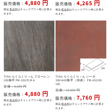
常
ー
常
ー
4,880 円
4,265 円
販売価格：
販売価格：
価
ル
価
ル
税込
配送料
はチェックアウト時に計算さ
税込
配送料
はチェックアウト時に計算さ
格
価
格
価
れます。
れます。
格
格
TChic らくらくり～ん フローレン
TChic らくらくり～ん ジータ
300角平 PM-300/FLR-6
300×600角平 （外床） PM-630/XE-
106
通
セ
定価：6,838 円
通
セ
定価：10,850 円
常
ー
4,880 円
販売価格：
常
ー
7,760 円
価
ル
販売価格：
税込
配送料
はチェックアウト時に計算さ
価
ル
格
価
税込
配送料
はチェックアウト時に計算さ
れます。
格
価
れます。
格