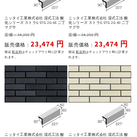
ニッタイ工業株式会社 湿式工法 酸
ニッタイ工業株式会社 湿式工法 酸
化シリーズ ストラG STG-2G-66 二丁
化シリーズ ストラG STG-2G-40 二丁
マグサ
マグサ
通
セ
通
セ
定価：34,250 円
定価：34,250 円
常
ー
常
ー
23,474 円
23,474 円
販売価格：
販売価格：
価
ル
価
ル
税込
配送料
はチェックアウト時に計算さ
税込
配送料
はチェックアウト時に計算さ
格
価
格
価
れます。
れます。
格
格
ニッタイ工業株式会社 湿式工法 酸
ニッタイ工業株式会社 湿式工法 酸