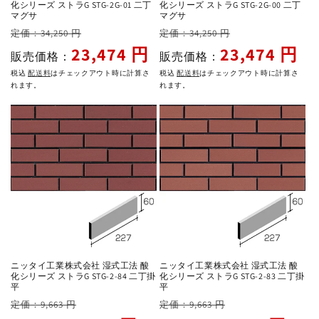
化シリーズ ストラG STG-2G-01 二丁
化シリーズ ストラG STG-2G-00 二丁
マグサ
マグサ
通
セ
通
セ
定価：34,250 円
定価：34,250 円
常
ー
常
ー
23,474 円
23,474 円
販売価格：
販売価格：
価
ル
価
ル
税込
配送料
はチェックアウト時に計算さ
税込
配送料
はチェックアウト時に計算さ
格
価
格
価
れます。
れます。
格
格
ニッタイ工業株式会社 湿式工法 酸
ニッタイ工業株式会社 湿式工法 酸
化シリーズ ストラG STG-2-84 二丁掛
化シリーズ ストラG STG-2-83 二丁掛
平
平
通
セ
通
セ
定価：9,663 円
定価：9,663 円