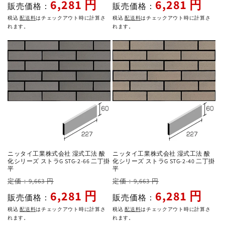
常
ー
常
ー
6,281 円
6,281 円
販売価格：
販売価格：
価
ル
価
ル
税込
配送料
はチェックアウト時に計算さ
税込
配送料
はチェックアウト時に計算さ
格
価
格
価
れます。
れます。
格
格
ニッタイ工業株式会社 湿式工法 酸
ニッタイ工業株式会社 湿式工法 酸
化シリーズ ストラG STG-2-66 二丁掛
化シリーズ ストラG STG-2-40 二丁掛
平
平
通
セ
通
セ
定価：9,663 円
定価：9,663 円
常
ー
常
ー
6,281 円
6,281 円
販売価格：
販売価格：
価
ル
価
ル
税込
配送料
はチェックアウト時に計算さ
税込
配送料
はチェックアウト時に計算さ
格
価
格
価
れます。
れます。