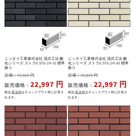
ニッタイ工業株式会社 湿式工法 酸
ニッタイ工業株式会社 湿式工法 酸
化シリーズ ストラG STG-2H-01 標準
化シリーズ ストラG STG-2H-00 標準
曲り
曲り
通
セ
通
セ
定価：33,819 円
定価：33,819 円
常
ー
常
ー
22,997 円
22,997 円
販売価格：
販売価格：
価
ル
価
ル
税込
配送料
はチェックアウト時に計算さ
税込
配送料
はチェックアウト時に計算さ
格
価
格
価
れます。
れます。
格
格