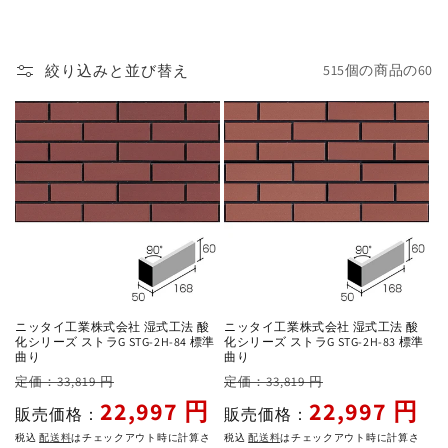
絞り込みと並び替え
515個の商品の60
ニッタイ工業株式会社 湿式工法 酸
ニッタイ工業株式会社 湿式工法 酸
化シリーズ ストラG STG-2H-84 標準
化シリーズ ストラG STG-2H-83 標準
曲り
曲り
通
セ
通
セ
定価：33,819 円
定価：33,819 円
常
ー
常
ー
22,997 円
22,997 円
販売価格：
販売価格：
価
ル
価
ル
税込
配送料
はチェックアウト時に計算さ
税込
配送料
はチェックアウト時に計算さ