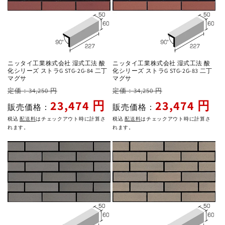
ニッタイ工業株式会社 湿式工法 酸
ニッタイ工業株式会社 湿式工法 酸
化シリーズ ストラG STG-2G-84 二丁
化シリーズ ストラG STG-2G-83 二丁
マグサ
マグサ
通
セ
通
セ
定価：34,250 円
定価：34,250 円
常
ー
常
ー
23,474 円
23,474 円
販売価格：
販売価格：
価
ル
価
ル
税込
配送料
はチェックアウト時に計算さ
税込
配送料
はチェックアウト時に計算さ
格
価
格
価
れます。
れます。
格
格