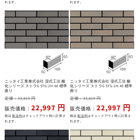
格
価
格
価
れます。
れます。
格
格
ニッタイ工業株式会社 湿式工法 酸
ニッタイ工業株式会社 湿式工法 酸
化シリーズ ストラG STG-2H-66 標準
化シリーズ ストラG STG-2H-40 標準
曲り
曲り
通
セ
通
セ
定価：33,819 円
定価：33,819 円
常
ー
常
ー
22,997 円
22,997 円
販売価格：
販売価格：
価
ル
価
ル
税込
配送料
はチェックアウト時に計算さ
税込
配送料
はチェックアウト時に計算さ
格
価
格
価
れます。
れます。
格
格