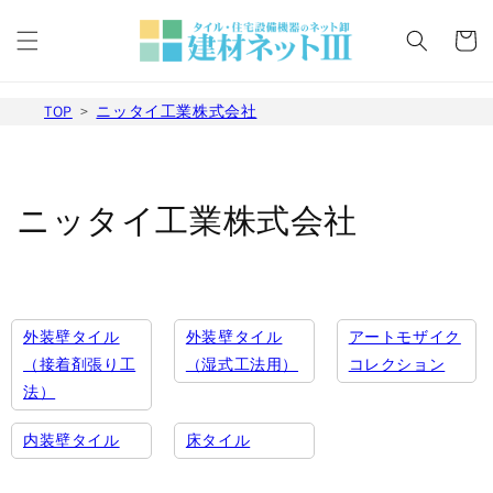
コンテ
カ
ンツに
ー
進む
ト
TOP
ニッタイ工業株式会社
コ
ニッタイ工業株式会社
レ
ク
シ
外装壁タイル
外装壁タイル
アートモザイク
（接着剤張り工
（湿式工法用）
コレクション
ョ
法）
ン
内装壁タイル
床タイル
: