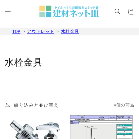
コンテ
カ
ンツに
ー
進む
ト
TOP
アウトレット
水栓金具
コ
水栓金具
レ
ク
シ
絞り込みと並び替え
4個の商品
ョ
ン
: