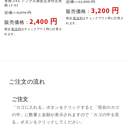
通
セ
水栓 LIXIL アングル形逆止弁付止水
定価：11,000 円
栓 LF-93
常
ー
3,200 円
販売価格：
通
セ
定価：4,070 円
価
ル
常
ー
税込
配送料
はチェックアウト時に計算さ
2,400 円
販売価格：
格
価
れます。
価
ル
格
税込
配送料
はチェックアウト時に計算さ
格
価
れます。
格
ご注文の流れ
ご注文
「カゴに入れる」ボタンをクリックすると「現在のカゴ
の中」に数量と金額が表示されますので「カゴの中を見
る」ボタンをクリックしてください。