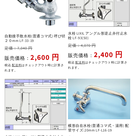
水栓 LIXIL アングル形逆止弁付止水
自動接手散水栓(普通コマ式) 呼び径
栓 LF-93(50)
２０mm LF-33-19
通
セ
定価：4,070 円
通
セ
定価：7,040 円
常
ー
2,400 円
常
ー
販売価格：
2,600 円
販売価格：
価
ル
価
ル
税込
配送料
はチェックアウト時に計算さ
税込
配送料
はチェックアウト時に計算さ
格
価
れます。
格
価
れます。
格
格
横形自在水栓(普通コマ式・湯用) 配
管サイズ:20mm LF-L16-19