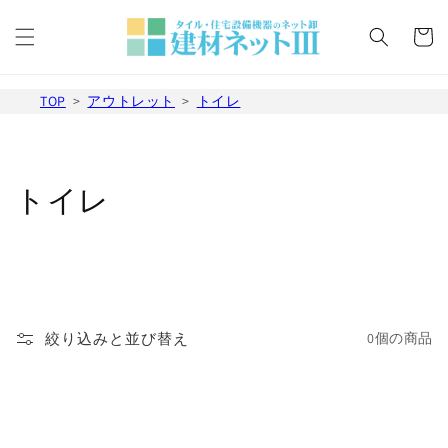
コンテ
カ
ンツに
ー
進む
ト
TOP
アウトレット
トイレ
コ
トイレ
レ
ク
シ
絞り込みと並び替え
0個の商品
ョ
ン
: