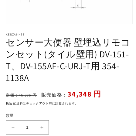
モ
ー
KENZAI-NET
ダ
センサー大便器 壁埋込リモコ
ル
で
ンセット(タイル壁用) DV-151-
メ
デ
T、DV-155AF-C-URJ-T用 354-
ィ
ア
1138A
(1)
を
開
く
通
セ
34,348 円
販売価格：
定価：46,376 円
常
ー
税込
配送料
はチェックアウト時に計算されます。
価
ル
格
価
数量
格
セ
セ