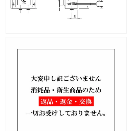
壁
壁
用)
用)
DV-
DV-
151-
151-
T、
T、
DV-
DV-
155AF-
155AF-
C-
C-
URJ-
URJ-
T
T
用
用
354-
354-
1138A
1138A
の
の
数
数
量
量
を
を
減
増
ら
や
す
す