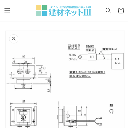
コンテ
カ
ンツに
ー
進む
ト
商品情
報にス
キップ