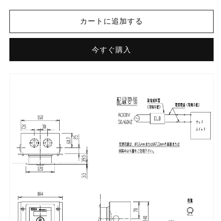
ン
ン
サ
サ
カートに追加する
ー
ー
大
大
今すぐ購入
便
便
器
器
壁
壁
埋
埋
込
込
リ
リ
モ
モ
コ
コ
ン
ン
セ
セ
ッ
ッ
ト
ト
(タ
(タ
イ
イ
ル
ル