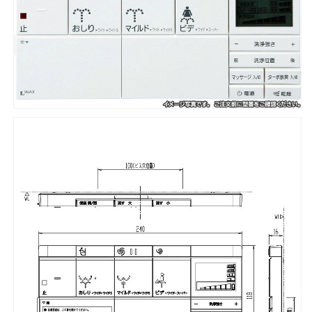
388J
388J
タ
タ
イ
イ
プ
プ
用
用
壁
壁
リ
リ
モ
モ
コ
コ
ン、
ン、
電
電
池・
池・
ビ
ビ
ス
ス
な
な
し
し
354-
354-
1378B
1378B
の
の