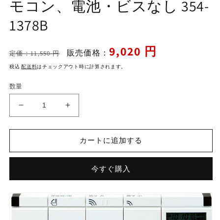
モコン、電池・ビスなし 354-
ィ
ア
1378B
(1)
を
開
く
通
セ
9,020 円
販売価格：
定価：11,550 円
常
ー
税込
配送料
はチェックアウト時に計算されます。
価
ル
格
価
数量
格
サ
サ
テ
テ
ィ
ィ
カートに追加する
ス
ス
DV-
DV-
S418・
S418・
今すぐ購入
S428・
S428・
DT-
DT-
358J・
358J・
DT-
DT-