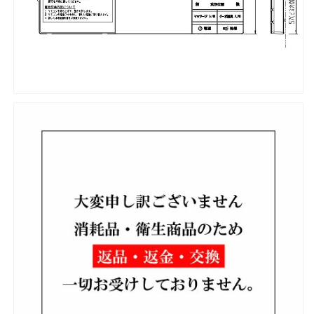
数
数
量
量
を
を
減
増
ら
や
す
す