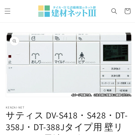
コンテ
カ
ンツに
ー
進む
ト
商品情
報にス
キップ
モ
ー
KENZAI-NET
ダ
サティス DV-S418・S428・DT-
ル
で
358J・DT-388Jタイプ用 壁リ
メ
デ