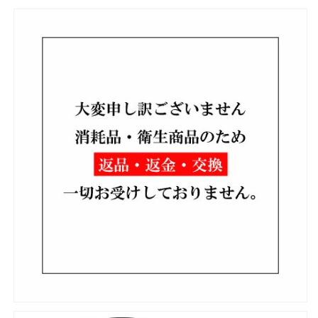
、
、
電
電
池・
池・
ビ
ビ
ス
ス
な
な
し
し
の
の
数
数
量
量
を
を
減
増
ら
や
す
す