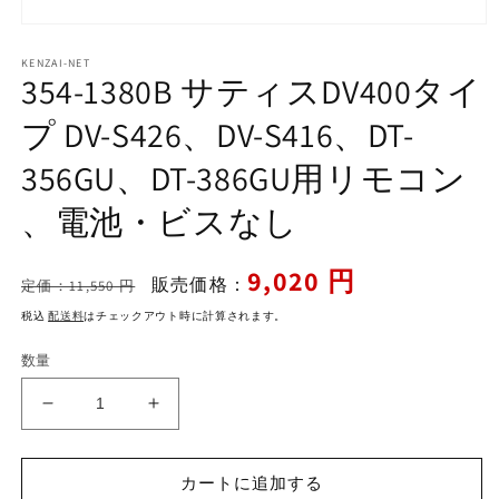
モ
ー
KENZAI-NET
ダ
354-1380B サティスDV400タイ
ル
で
プ DV-S426、DV-S416、DT-
メ
デ
356GU、DT-386GU用リモコン
ィ
ア
、電池・ビスなし
(1)
を
開
く
通
セ
9,020 円
販売価格：
定価：11,550 円
常
ー
税込
配送料
はチェックアウト時に計算されます。
価
ル
格
価
数量
格
354-
354-
1380B
1380B
サ
サ
カートに追加する
テ
テ