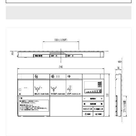
ィ
ィ
ス
ス
DV400
DV400
タ
タ
イ
イ
プ
プ
DV-
DV-
S426、
S426、
DV-
DV-
S416、
S416、
DT-
DT-
356GU、
356GU、
DT-
DT-
386GU
386GU
用
用
リ
リ
モ
モ
コ
コ
ン
ン