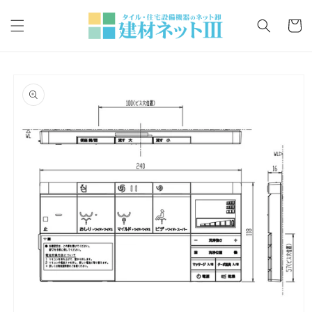
コンテ
カ
ンツに
ー
進む
ト
商品情
報にス
キップ