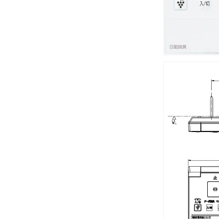
プ
用、
電
池・
ビ
ス
付
壁
リ
モ
コ
ン
キ
ッ
ト
(鉢
内
除