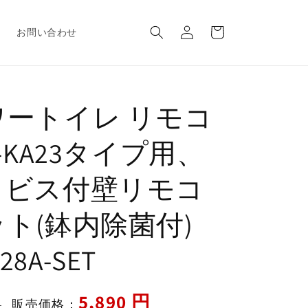
ロ
カ
グ
ー
報
お問い合わせ
イ
ト
ン
ワートイレ リモコ
W-KA23タイプ用、
・ビス付壁リモコ
ト(鉢内除菌付)
628A-SET
セ
5,890 円
販売価格：
円