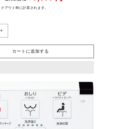
ー
ックアウト時に計算されます。
ル
価
格
シ
ャ
ワ
カートに追加する
ー
ト
イ
レ
リ
モ
コ
ン
CW-
KA23
タ
イ