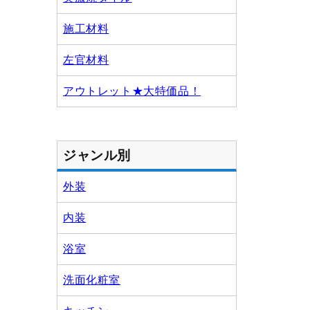
施工材料
左官材料
アウトレット★大特価品！
ジャンル別
外装
内装
浴室
洗面化粧室