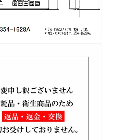
菌
付)
354-
1628A-
SET
の
数
量
を
増
や
す