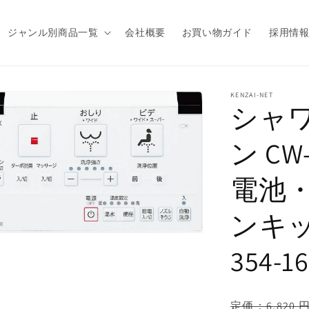
ジャンル別商品一覧
会社概要
お買い物ガイド
採用情
商品情
KENZAI-NET
シャ
報にス
キップ
ン C
電池
ンキッ
354-1
通
定価：6,820 