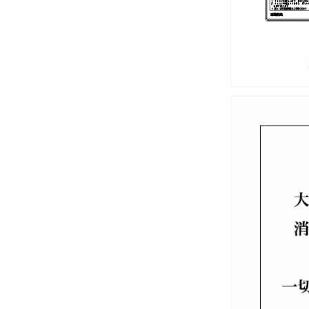
菌
付)
354-
1628A-
SET
の
数
量
を
減
ら
す