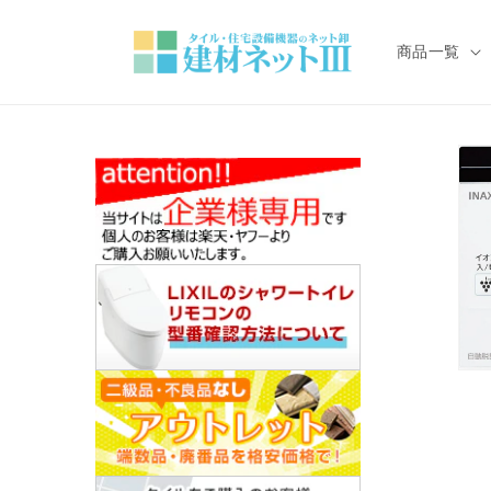
コンテ
ンツに
進む
商品一覧
モ
ー
ダ
ル
で
メ