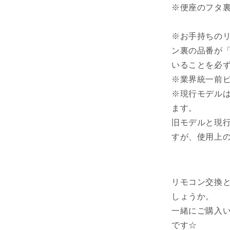
※便座のフタ
※お手持ちの
ン裏の品番が「35
いることを必
※業界統一前ピク
※現行モデルは業
ます。
旧モデルと現
すが、使用上
リモコン交換
しょうか。
一緒にご購入
です☆