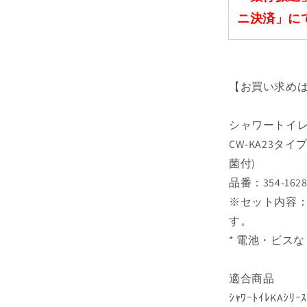
ニ決済」に
【お買い求めは
シャワートイレ
CW-KA23
菌付)
品番：354-1628
※セット内容：3
す。
* 電池・ビスなし
適合商品
ｼｬﾜｰﾄｲﾚKAｼ