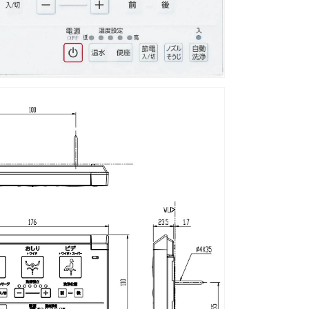
プ
用、
電
池・
ビ
ス
付
壁
リ
モ
コ
ン
キ
ッ
ト
(鉢
内
除