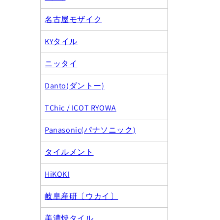
名古屋モザイク
KYタイル
ニッタイ
Danto(ダントー)
TChic / ICOT RYOWA
Panasonic(パナソニック)
タイルメント
HiKOKI
岐阜産研〔ウカイ〕
美濃焼タイル