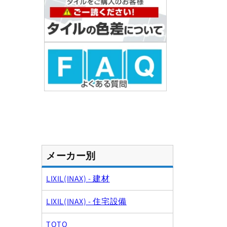
デ
ィ
ア
(1)
を
開
く
メーカー別
LIXIL(INAX) - 建材
LIXIL(INAX) - 住宅設備
TOTO