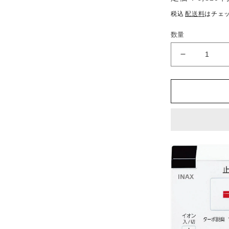
常
税込
配送料
はチェ
価
格
数量
シ
ャ
ワ
ー
ト
イ
レ
リ
モ
コ
ン
CW-
KA23
タ
イ