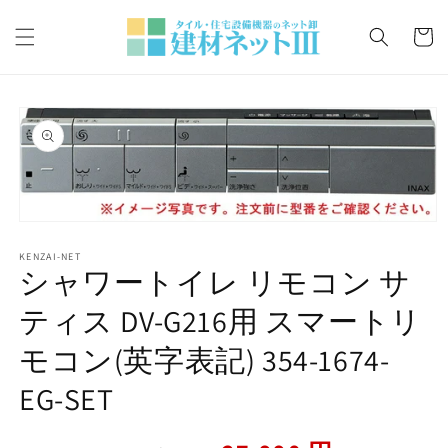
コンテ
カ
ンツに
ー
進む
ト
商品情
報にス
キップ
モ
ー
KENZAI-NET
ダ
シャワートイレ リモコン サ
ル
で
ティス DV-G216用 スマートリ
メ
デ
モコン(英字表記) 354-1674-
ィ
ア
EG-SET
(1)
を
開
く
通
セ