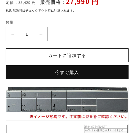
27,990 円
販売価格：
定価：35,420 円
常
ー
税込
配送料
はチェックアウト時に計算されます。
価
ル
格
価
数量
格
シ
シ
ャ
ャ
ワ
ワ
カートに追加する
ー
ー
ト
ト
今すぐ購入
イ
イ
レ
レ
リ
リ
モ
モ
コ
コ
ン
ン
サ
サ
テ
テ
ィ
ィ