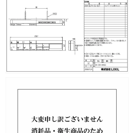
ス
ス
DV-
DV-
G216
G216
用
用
ス
ス
マ
マ
ー
ー
ト
ト
リ
リ
モ
モ
コ
コ
ン
ン
(英
(英
字
字
表
表
記)
記)
354-
354-
1674-
1674-
EG-
EG-