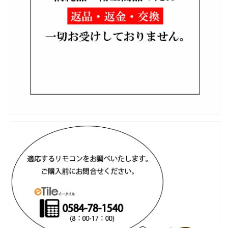
SET
SET
の
の
数
数
量
量
を
を
減
増
ら
や
す
す