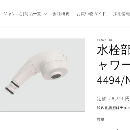
ジャンル別商品一覧
会社概要
お買い物ガイド
採用情
商品情
KENZAI-NET
水栓部品
報にス
キップ
ャワー
4494/
通
定価：5,511 円
常
税込
配送料
はチェ
価
格
数量