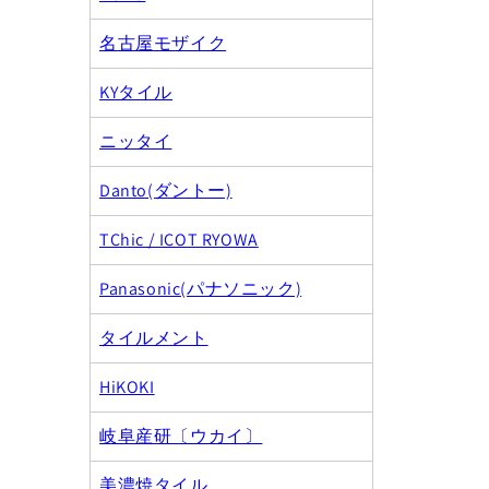
名古屋モザイク
KYタイル
ニッタイ
Danto(ダントー)
TChic / ICOT RYOWA
Panasonic(パナソニック)
タイルメント
HiKOKI
岐阜産研〔ウカイ〕
美濃焼タイル