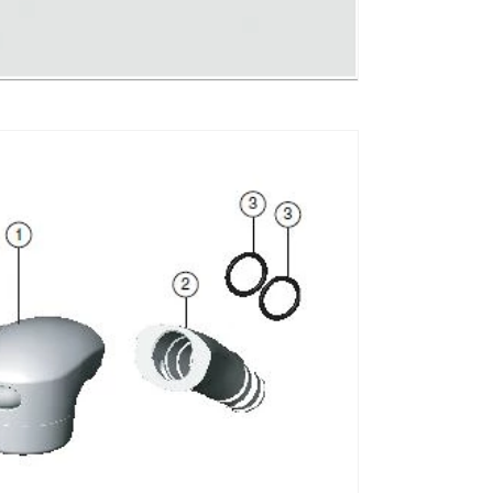
量
を
増
や
す