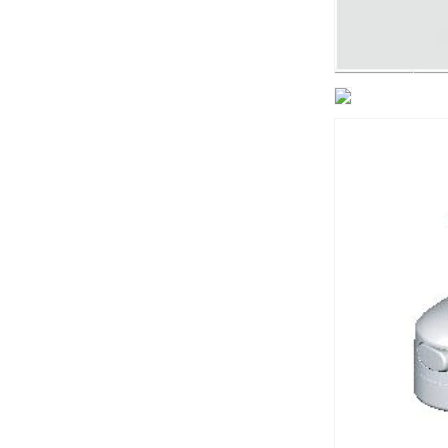
量
を
減
ら
す