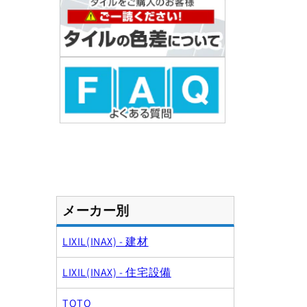
で
メ
デ
ィ
ア
(1)
を
開
く
メーカー別
LIXIL(INAX) - 建材
LIXIL(INAX) - 住宅設備
TOTO