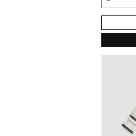
水
栓
部
品
SF-
C442SX
系
シ
ャ
ワ
ー
ヘ
ッ
ド
部
A-
4494/N88
の
数