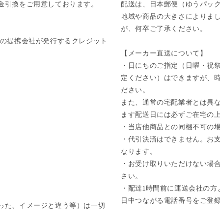
金引換をご用意しております。
配送は、日本郵便（ゆうパッ
地域や商品の大きさによりま
が、何卒ご了承ください。
びそれぞれの提携会社が発行するクレジット
【メーカー直送について】
・日にちのご指定（日曜・祝祭
定ください）はできますが、
ださい。
また、通常の宅配業者とは異な
ます配送日には必ずご在宅の
・当店他商品との同梱不可の
・代引決済はできません。お
なります。
・お受け取りいただけない場
さい。
・配達1時間前に運送会社の方
日中つながる電話番号をご登
った、イメージと違う等）は一切