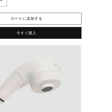
水
栓
部
カートに追加する
品
SF-
C442SX
今すぐ購入
系
シ
ャ
ワ
ー
ヘ
ッ
ド
部
A-
4494/N88
の
数