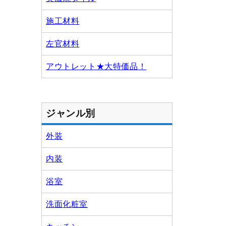
施工材料
左官材料
アウトレット★大特価品！
ジャンル別
外装
内装
浴室
洗面化粧室