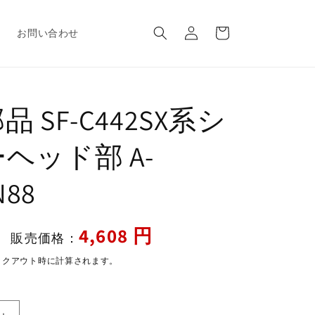
ロ
カ
グ
ー
報
お問い合わせ
イ
ト
ン
 SF-C442SX系シ
ヘッド部 A-
N88
セ
4,608 円
販売価格：
ー
ックアウト時に計算されます。
ル
価
格