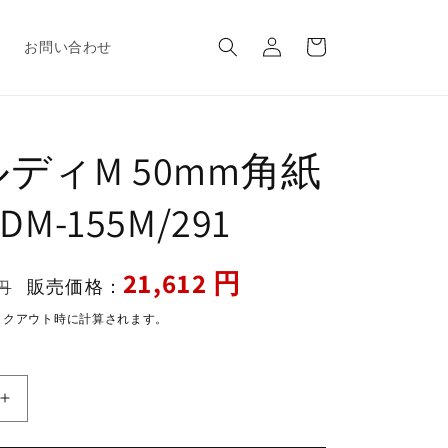
ロ
カ
グ
ー
報
お問い合わせ
イ
ト
ン
ディM 50mm角紙
DM-155M/291
セ
21,612 円
販売価格：
円
ー
ックアウト時に計算されます。
ル
価
格
ア
コ