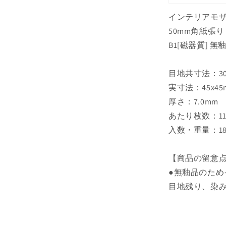
インテリアモザ
50mm角紙張り
B1[磁器質] 
目地共寸法：300
実寸法：45x45
厚さ：7.0mm
あたり枚数：11
入数・重量：18
【商品の留意
●無釉品のた
目地残り、染