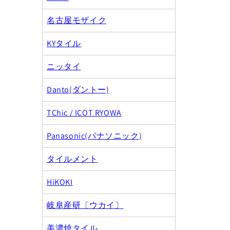
名古屋モザイク
KYタイル
ニッタイ
Danto(ダントー)
TChic / ICOT RYOWA
Panasonic(パナソニック)
タイルメント
HiKOKI
岐阜産研〔ウカイ〕
美濃焼タイル