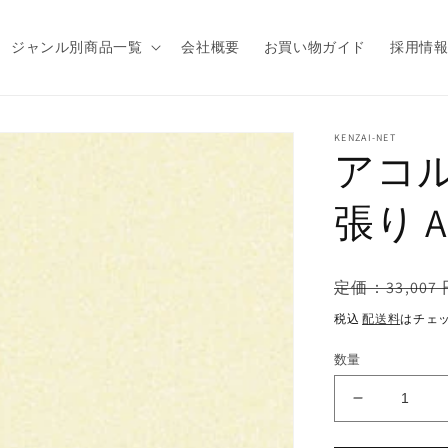
ジャンル別商品一覧
会社概要
お買い物ガイド
採用情
商品情
KENZAI-NET
アコル
報にス
キップ
張り A
通
定価：33,007 
常
税込
配送料
はチェ
価
格
数量
ア
コ