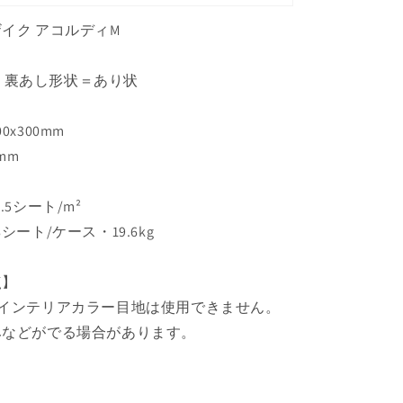
イク アコルディM
無釉 裏あし形状＝あり状
x300mm
mm
.5シート/m²
シート/ケース・19.6kg
点】
めインテリアカラー目地は使用できません。
みなどがでる場合があります。