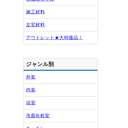
施工材料
左官材料
アウトレット★大特価品！
ジャンル別
外装
内装
浴室
洗面化粧室