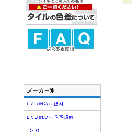
モ
ー
ダ
ル
で
メ
デ
ィ
ア
(1)
を
開
く
メーカー別
LIXIL(INAX) - 建材
LIXIL(INAX) - 住宅設備
TOTO