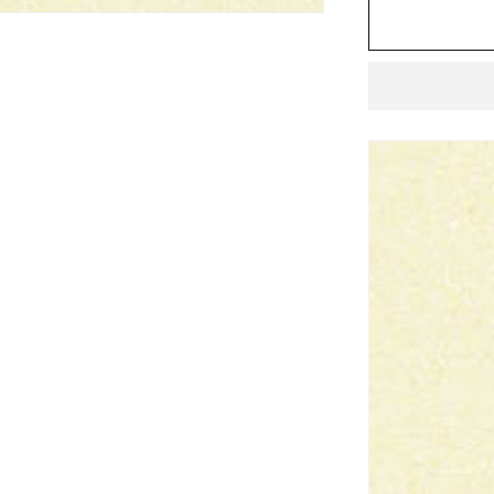
ル
デ
ィ
M
50mm
角
紙
張
り
ADM-
155M/291
の
数
量
を
減
ら
す