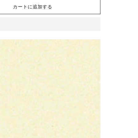
ル
カートに追加する
デ
ィ
M
50mm
角
紙
張
り
ADM-
155M/291
の
数
量
を
増
や
す