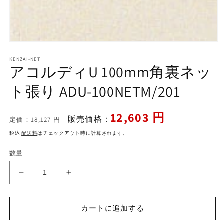
モ
ー
KENZAI-NET
ダ
アコルディU 100mm角裏ネッ
ル
で
ト張り ADU-100NETM/201
メ
デ
ィ
通
セ
12,603 円
ア
販売価格：
定価：18,127 円
常
ー
(1)
を
税込
配送料
はチェックアウト時に計算されます。
価
ル
開
格
価
く
数量
格
ア
ア
コ
コ
ル
ル
カートに追加する
デ
デ