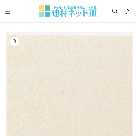
コンテ
カ
ンツに
ー
進む
ト
商品情
報にス
キップ