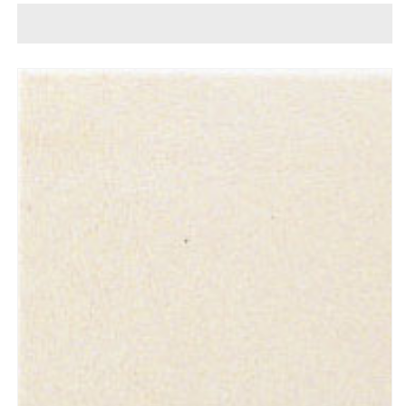
ィ
ィ
U
U
100mm
100mm
角
角
裏
裏
ネ
ネ
ッ
ッ
ト
ト
張
張
り
り
ADU-
ADU-
100NETM/201
100NETM/201
の
の
数
数
量
量
を
を
減
増
ら
や
す
す