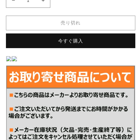
名
名
古
古
屋
屋
売り切れ
モ
モ
ザ
ザ
今すぐ購入
イ
イ
ク
ク
ク
ク
ラ
ラ
フ
フ
ト
ト
タ
タ
イ
イ
ル
ル
ア
ア
レ
レ
ナ
ナ
リ
リ
ア
ア