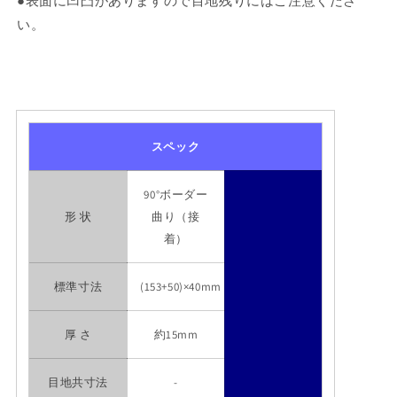
●表面に凹凸がありますので目地残りにはご注意くださ
い。
スペック
90°ボーダー
形 状
曲り（接
着）
標準寸法
(153+50)×40mm
厚 さ
約15mm
目地共寸法
-