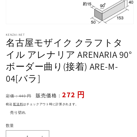
モ
ー
KENZAI-NET
ダ
名古屋モザイク クラフトタ
ル
で
イル アレナリア ARENARIA 90°
メ
デ
ボーダー曲り(接着) ARE-M-
ィ
ア
04[バラ]
(1)
を
開
く
通
セ
272 円
販売価格：
定価：440 円
常
ー
税込
配送料
はチェックアウト時に計算されます。
価
ル
売り切れ
格
価
格
数量