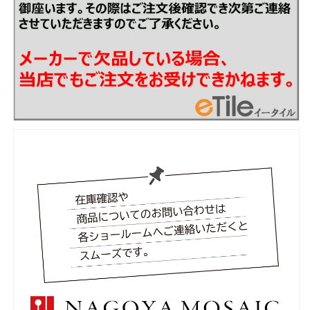
ARENARIA
ARENARIA
90°
90°
ボ
ボ
ー
ー
ダ
ダ
ー
ー
曲
曲
り
り
(接
(接
着)
着)
ARE-
ARE-
M-
M-
04[バ
04[バ
ラ]
ラ]
の
の
数
数
量
量
を
を
減
増