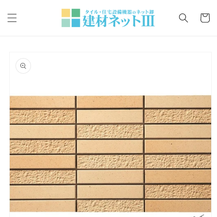
コンテ
カ
ンツに
ー
進む
ト
商品情
報にス
キップ