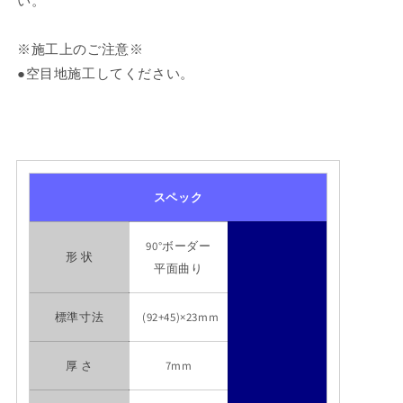
い。
※施工上のご注意※
●空目地施工してください。
スペック
90°ボーダー
形 状
平面曲り
標準寸法
(92+45)×23mm
厚 さ
7mm