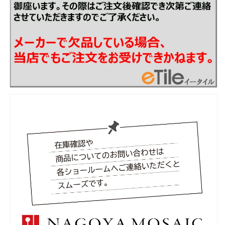
ト
ト
BERCRETE
BERCRETE
90°
90°
ボ
ボ
ー
ー
ダ
ダ
ー
ー
平
平
面
面
曲
曲
り
り
BEC-
BEC-
M-
M-
325[シ
325[シ
ー
ー
ト]
ト]
の
の
数
数
量
量