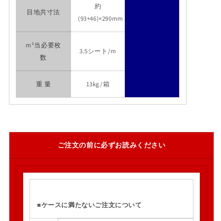
約
目地共寸法
(93+46)×290mm
m²当必要枚
3.5シート/m
数
重 量
13kg/箱
ご注文の前に必ずお読みください
■
ケースに満たないご注文について