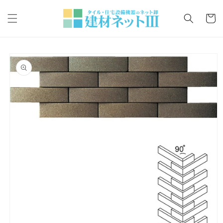
コンテ
カ
ンツに
ー
進む
ト
商品情
報にス
キップ