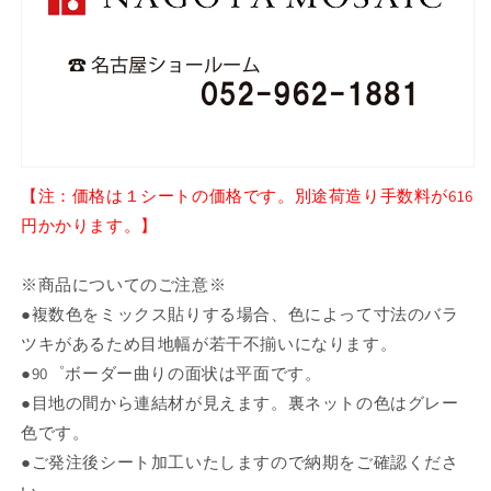
を
を
減
増
ら
や
す
す
【注：価格は１シートの価格です。別途荷造り手数料が616
円かかります。】
※商品についてのご注意※
●複数色をミックス貼りする場合、色によって寸法のバラ
ツキがあるため目地幅が若干不揃いになります。
●90゜ボーダー曲りの面状は平面です。
●目地の間から連結材が見えます。裏ネットの色はグレー
色です。
●ご発注後シート加工いたしますので納期をご確認くださ