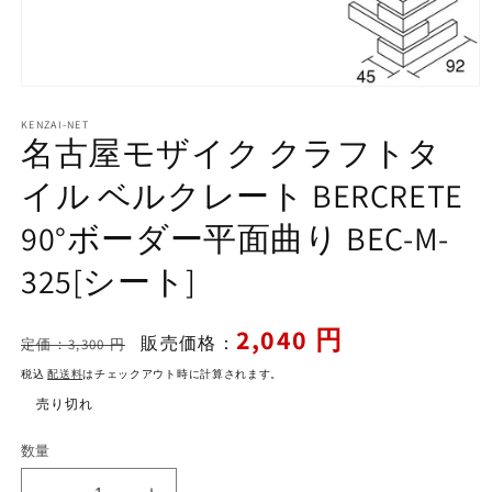
モ
ー
KENZAI-NET
ダ
名古屋モザイク クラフトタ
ル
で
イル ベルクレート BERCRETE
メ
デ
90°ボーダー平面曲り BEC-M-
ィ
ア
325[シート]
(1)
を
開
く
通
セ
2,040 円
販売価格：
定価：3,300 円
常
ー
税込
配送料
はチェックアウト時に計算されます。
価
ル
売り切れ
格
価
格
数量