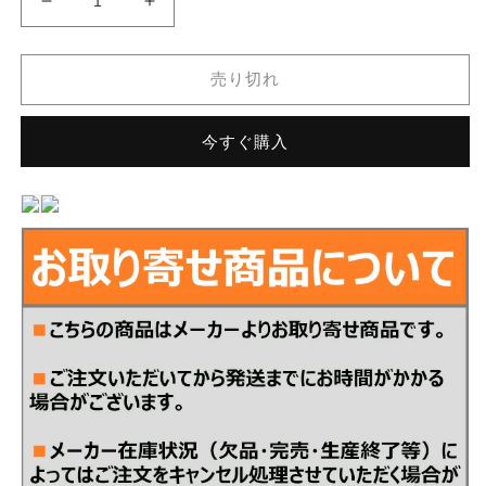
名
名
古
古
屋
屋
売り切れ
モ
モ
ザ
ザ
今すぐ購入
イ
イ
ク
ク
ク
ク
ラ
ラ
フ
フ
ト
ト
タ
タ
イ
イ
ル
ル
ベ
ベ
ル
ル
ク
ク
レ
レ
ー
ー