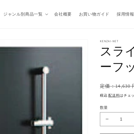
ジャンル別商品一覧
会社概要
お買い物ガイド
採用情
商品情
KENZAI-NET
スラ
報にス
キップ
ーフック
通
定価：14,630 
常
税込
配送料
はチェ
価
格
数量
ス
ラ