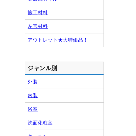
施工材料
左官材料
アウトレット★大特価品！
ジャンル別
外装
内装
浴室
洗面化粧室