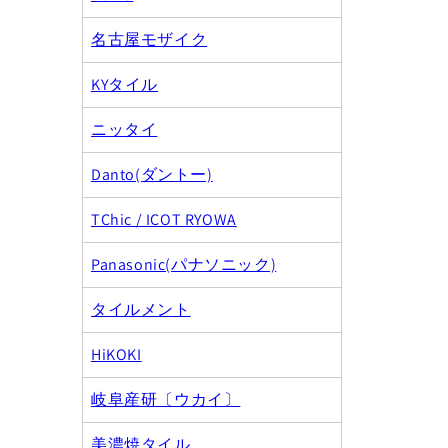
で
メ
名古屋モザイク
デ
ィ
KYタイル
ア
(1)
を
ニッタイ
開
く
Danto(ダントー)
TChic / ICOT RYOWA
Panasonic(パナソニック)
タイルメント
HiKOKI
岐阜産研〔ウカイ〕
美濃焼タイル