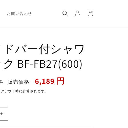
ロ
カ
グ
ー
報
お問い合わせ
イ
ト
ン
イドバー付シャワ
 BF-FB27(600)
セ
6,189 円
販売価格：
円
ー
ックアウト時に計算されます。
ル
価
格
ス
ラ