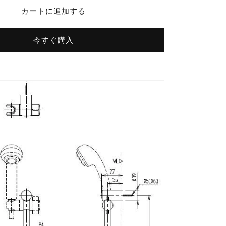
イ
カートに追加する
ド
バ
今すぐ購入
ー
付
シ
ャ
ワ
ー
フ
ッ
ク
BF-
FB27(600)
の
数
量
を
増