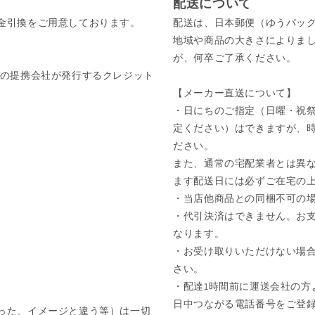
配送について
金引換をご用意しております。
配送は、日本郵便（ゆうパッ
地域や商品の大きさによりま
が、何卒ご了承ください。
びそれぞれの提携会社が発行するクレジット
【メーカー直送について】
・日にちのご指定（日曜・祝祭
定ください）はできますが、
ださい。
また、通常の宅配業者とは異な
ます配送日には必ずご在宅の
・当店他商品との同梱不可の
・代引決済はできません。お
なります。
・お受け取りいただけない場
さい。
・配達1時間前に運送会社の方
日中つながる電話番号をご登
った、イメージと違う等）は一切