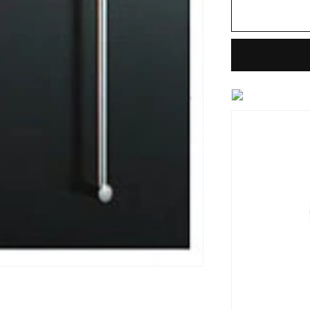
イ
ド
バ
ー
付
シ
ャ
ワ
ー
フ
ッ
ク
BF-
FB27(600)
の
数
量
を
減