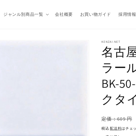
ジャンル別商品一覧
会社概要
お買い物ガイド
採用情
商品情
KENZAI-NET
名古屋
報にス
キップ
ラール
BK-5
クタイ
通
定価：609 円
常
税込
配送料
はチェ
価