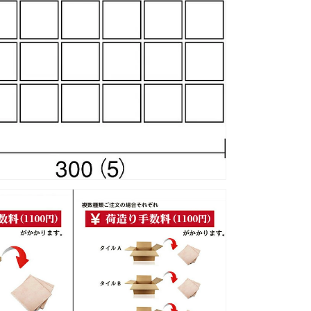
量
を
増
や
す