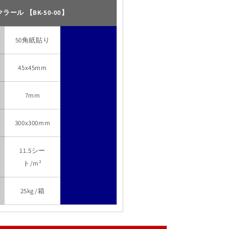
クラール 【BK-50-00】
50角紙貼り
45x45mm
7mm
300x300mm
11.5シー
ト/m²
25kg/箱