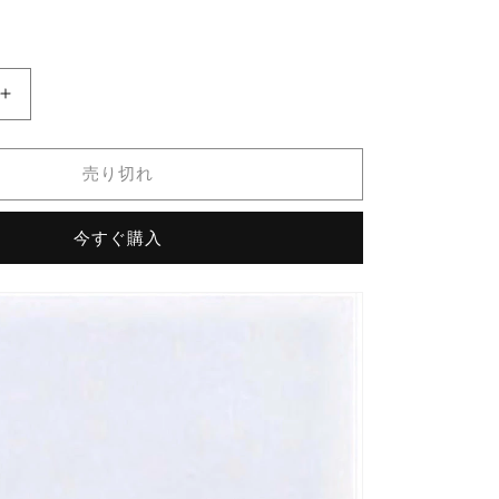
価
格
名
古
屋
売り切れ
モ
ザ
今すぐ購入
イ
ク
KLAR
ク
ラ
ー
ル
50mm
角
紙