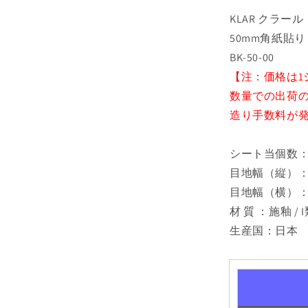
KLAR クラール
50mm角紙貼り
BK-50-00
【注：価格は1
数量での出荷の場
造り手数料が
シート当個数：
目地幅（縦）：
目地幅（横）：
材 質 ：施釉 / 
生産国：日本