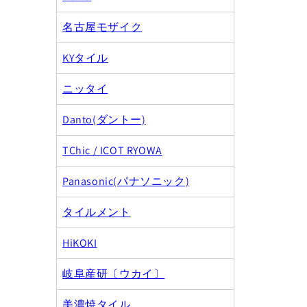
名古屋モザイク
KYタイル
ニッタイ
Danto(ダントー)
TChic / ICOT RYOWA
Panasonic(パナソニック)
タイルメント
HiKOKI
岐阜産研〔ウカイ〕
美濃焼タイル