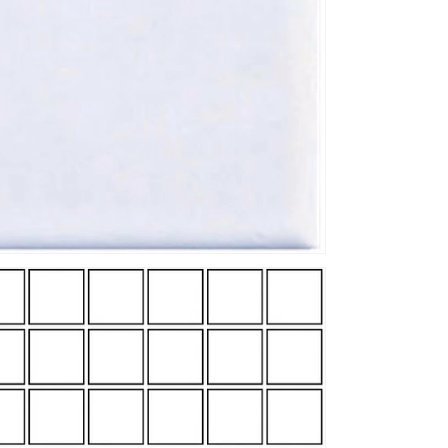
貼
り
BK-
50-
00[シ
ー
ト]
モ
ザ
イ
ク
タ
イ
ル
50mm
白
無
地
の
数