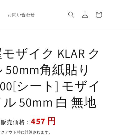
ロ
カ
グ
ー
報
お問い合わせ
イ
ト
ン
モザイク KLAR ク
 50mm角紙貼り
0-00[シート] モザイ
ル 50mm 白 無地
セ
457 円
販売価格：
ー
ックアウト時に計算されます。
ル