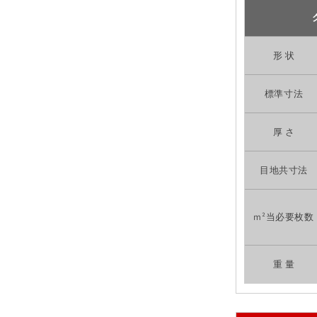
形 状
標準寸法
厚 さ
目地共寸法
m²当必要枚数
重 量