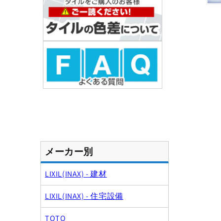
モ
ー
ダ
ル
で
メ
デ
ィ
ア
(1)
を
開
く
メーカー別
LIXIL(INAX) - 建材
LIXIL(INAX) - 住宅設備
TOTO