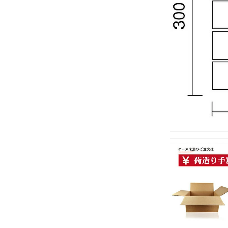
量
を
減
ら
す