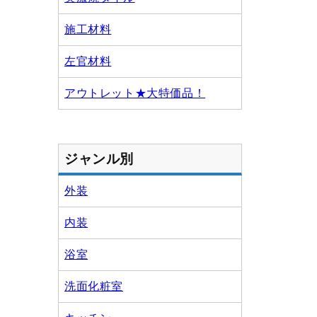
施工材料
左官材料
アウトレット★大特価品！
ジャンル別
外装
内装
浴室
洗面化粧室