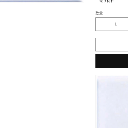
売り切れ
格
数量
名
古
屋
モ
ザ
イ
ク
KLAR
ク
ラ
ー
ル
50mm
角
紙