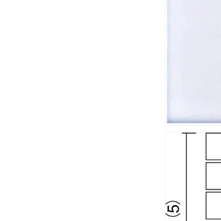
貼
り
BK-
50-
00[シ
ー
ト]
モ
ザ
イ
ク
タ
イ
ル
50mm
白
無
地
の
数