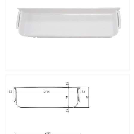
を
を
減
増
ら
や
す
す