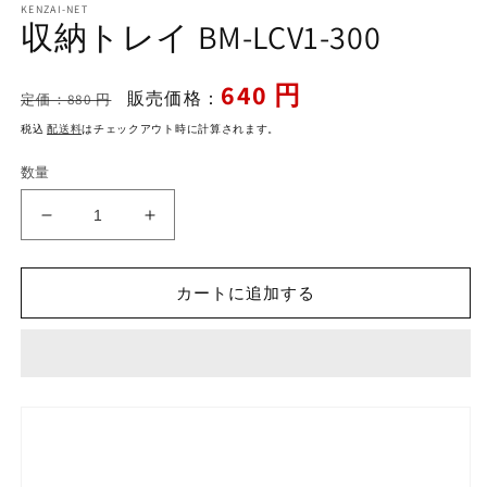
KENZAI-NET
ダ
収納トレイ BM-LCV1-300
ル
で
メ
通
セ
640 円
販売価格：
デ
定価：880 円
常
ー
ィ
税込
配送料
はチェックアウト時に計算されます。
ア
価
ル
(1)
格
価
数量
を
格
開
く
収
収
納
納
ト
ト
カートに追加する
レ
レ
イ
イ
BM-
BM-
LCV1-
LCV1-
300
300
の
の
数
数
量
量