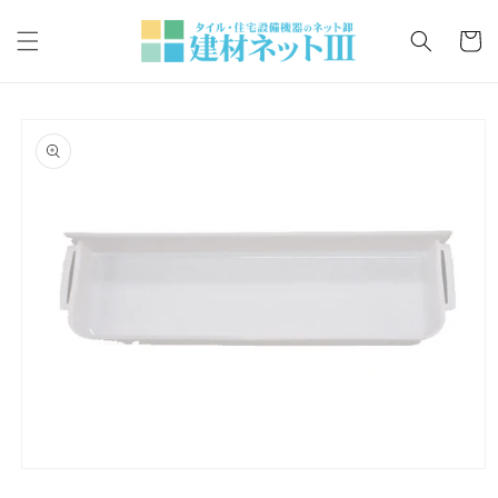
コンテ
カ
ンツに
ー
進む
ト
商品情
報にス
キップ
モ
ー