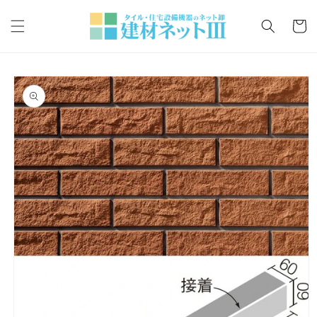
コンテ
カ
ンツに
ー
進む
ト
商品情
報にス
キップ