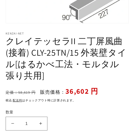
モ
ー
KENZAI-NET
ダ
クレイテッセラII 二丁屏風曲
ル
で
(接着) CLY-25TN/15 外装壁タイ
メ
デ
ル[はるかべ工法・モルタル
ィ
ア
張り共用]
(1)
を
開
く
通
セ
36,602 円
販売価格：
定価：58,619 円
常
ー
税込
配送料
はチェックアウト時に計算されます。
価
ル
格
価
数量
格
ク
ク