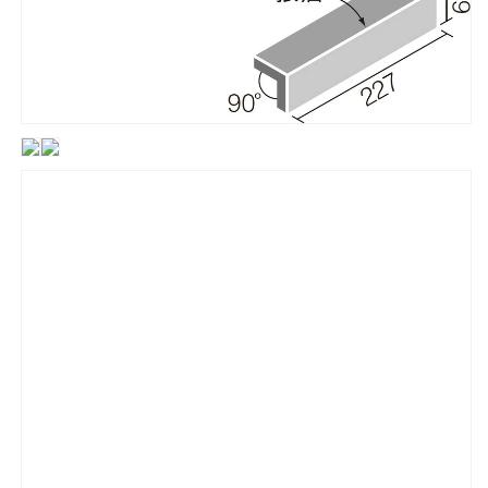
タ
タ
イ
イ
ル
ル
[は
[は
る
る
か
か
べ
べ
工
工
法・
法・
モ
モ
ル
ル
タ
タ
ル
ル
張
張
り
り
共
共
用]
用]
の
の
数
数