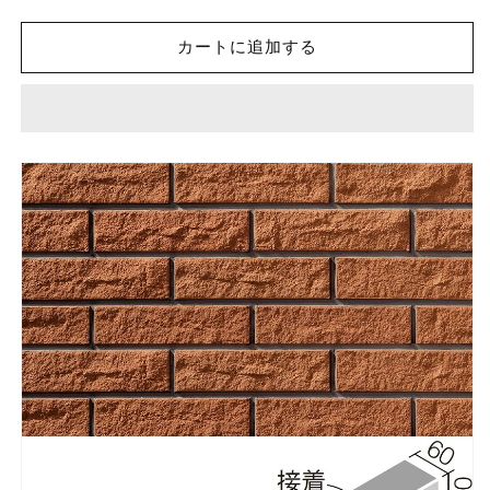
レ
レ
イ
イ
カートに追加する
テ
テ
ッ
ッ
セ
セ
ラ
ラ
II
II
二
二
丁
丁
屏
屏
風
風
曲
曲
(接
(接
着)
着)
CLY-
CLY-
25TN/15
25TN/15
外
外
装
装
壁
壁