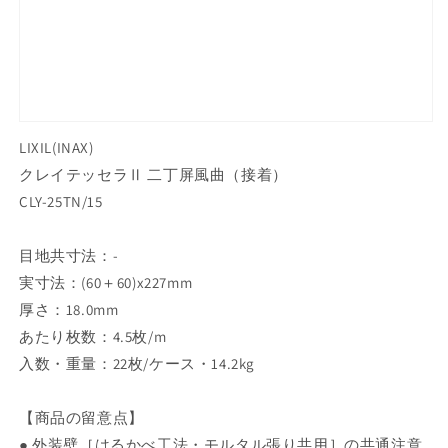
量
量
を
を
減
増
ら
や
す
す
LIXIL(INAX)
クレイテッセラⅡ 二丁屏風曲（接着）
CLY-25TN/15
目地共寸法：‐
実寸法：(60＋60)x227mm
厚さ：18.0mm
あたり枚数：4.5枚/m
入数・重量：22枚/ケース・14.2kg
【商品の留意点】
● 外装壁［はるかべ工法・モルタル張り共用］の共通注意