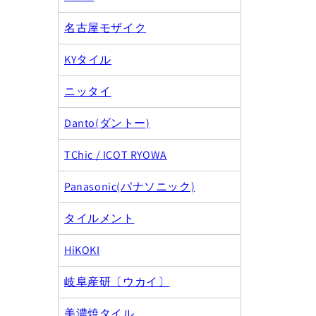
名古屋モザイク
KYタイル
ニッタイ
Danto(ダントー)
TChic / ICOT RYOWA
Panasonic(パナソニック)
タイルメント
HiKOKI
岐阜産研〔ウカイ〕
美濃焼タイル