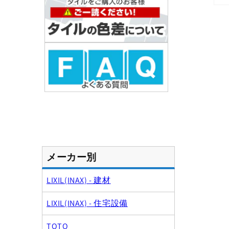
モ
ー
ダ
ル
で
メ
デ
ィ
ア
(1)
を
開
く
メーカー別
LIXIL(INAX) - 建材
LIXIL(INAX) - 住宅設備
TOTO