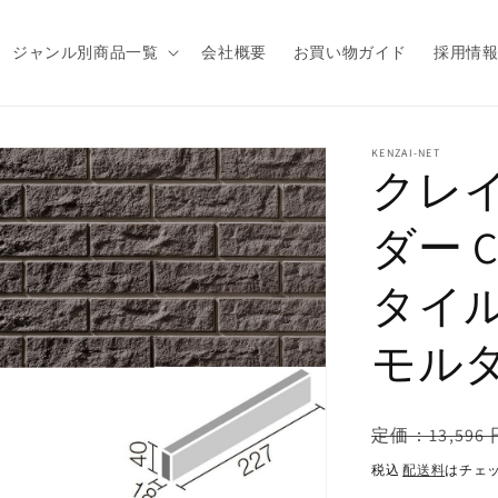
ジャンル別商品一覧
会社概要
お買い物ガイド
採用情
商品情
KENZAI-NET
クレイ
報にス
キップ
ダー C
タイ
モル
通
定価：13,596 
常
税込
配送料
はチェ
価