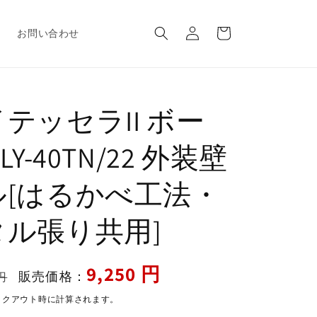
ロ
カ
グ
ー
報
お問い合わせ
イ
ト
ン
テッセラII ボー
LY-40TN/22 外装壁
ル[はるかべ工法・
タル張り共用]
セ
9,250 円
販売価格：
円
ー
ックアウト時に計算されます。
ル