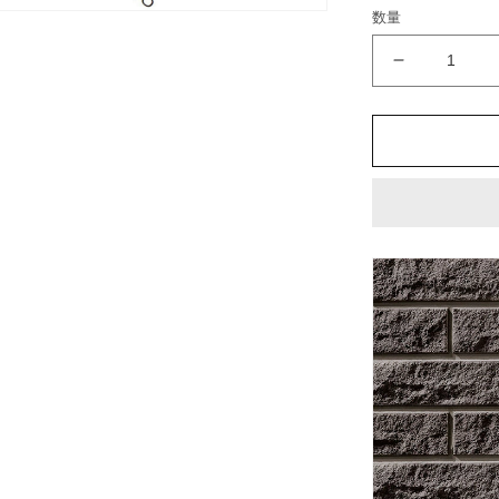
格
数量
ク
レ
イ
テ
ッ
セ
ラ
II
ボ
ー
ダ
ー
CLY-
40TN/22
外
装
壁