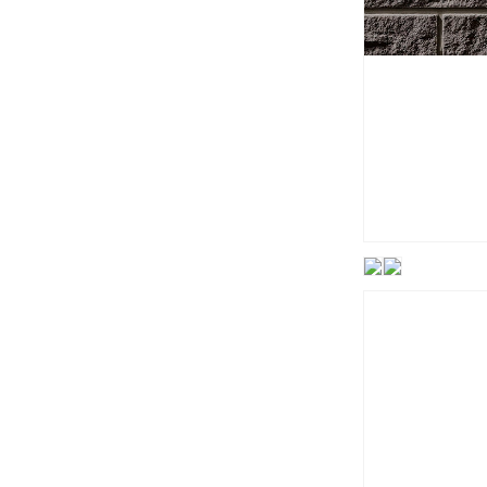
タ
イ
ル
[は
る
か
べ
工
法・
モ
ル
タ
ル
張
り
共
用]
の
数