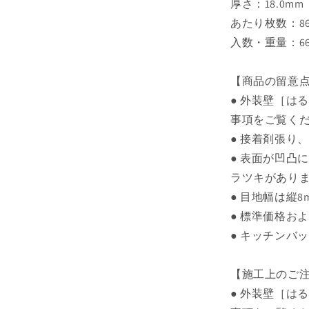
厚さ：18.0mm
あたり枚数：86
入数・重量：66枚
【商品の留意
● 外装壁［は
事項をご覧く
● 接着剤張り
● 表面が凹凸
ラツキがあり
● 目地幅は縦8
● 標準価格お
● キッチンバ
【施工上のご
● 外装壁［は