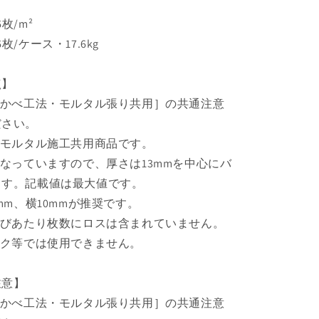
枚/m²
/ケース・17.6kg
点】
るかべ工法・モルタル張り共用］の共通注意
ださい。
、モルタル施工共用商品です。
になっていますので、厚さは13mmを中心にバ
ます。記載値は最大値です。
mm、横10mmが推奨です。
よびあたり枚数にロスは含まれていません。
ック等では使用できません。
注意】
るかべ工法・モルタル張り共用］の共通注意