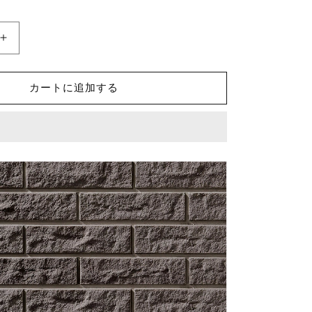
価
格
ク
レ
イ
カートに追加する
テ
ッ
セ
ラ
II
ボ
ー
ダ
ー
CLY-
40TN/22
外
装
壁