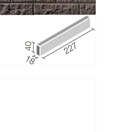
タ
イ
ル
[は
る
か
べ
工
法・
モ
ル
タ
ル
張
り
共
用]
の
数