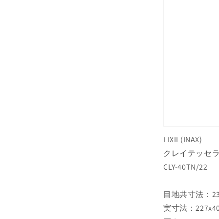
量
を
減
ら
す
LIXIL(INAX)
クレイテッセラ
CLY-40TN/22
目地共寸法：23
実寸法：227x4