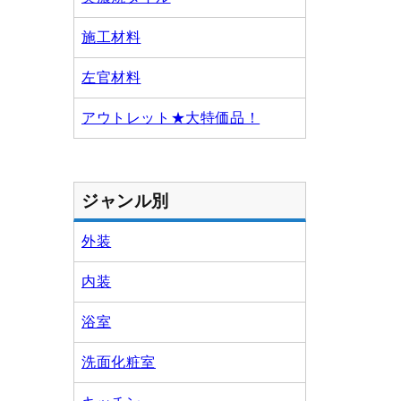
施工材料
左官材料
アウトレット★大特価品！
ジャンル別
外装
内装
浴室
洗面化粧室