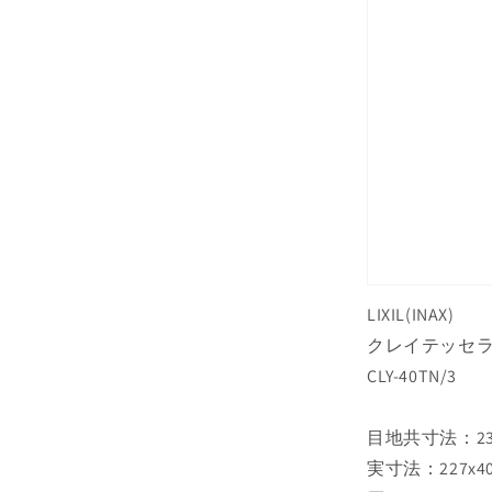
量
を
減
ら
す
LIXIL(INAX)
クレイテッセラ
CLY-40TN/3
目地共寸法：23
実寸法：227x4