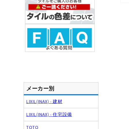
モ
ー
ダ
ル
で
メ
デ
ィ
ア
(1)
を
開
く
メーカー別
LIXIL(INAX) - 建材
LIXIL(INAX) - 住宅設備
TOTO