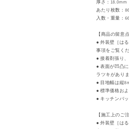
厚さ：18.0mm
あたり枚数：86
入数・重量：66枚
【商品の留意
● 外装壁［は
事項をご覧く
● 接着剤張り
● 表面が凹凸
ラツキがあり
● 目地幅は縦8
● 標準価格お
● キッチンバ
【施工上のご
● 外装壁［は