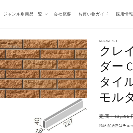
ジャンル別商品一覧
会社概要
お買い物ガイド
採用情
商品情
KENZAI-NET
クレイ
報にス
キップ
ダー C
タイ
モル
通
定価：13,596 
常
税込
配送料
はチェ
価