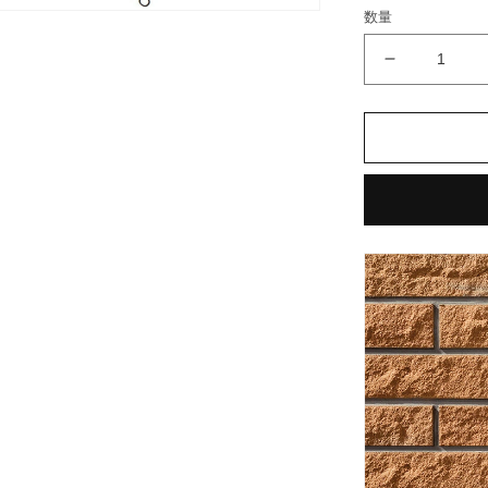
格
数量
ク
レ
イ
テ
ッ
セ
ラ
II
ボ
ー
ダ
ー
CLY-
40TN/3
外
装
壁