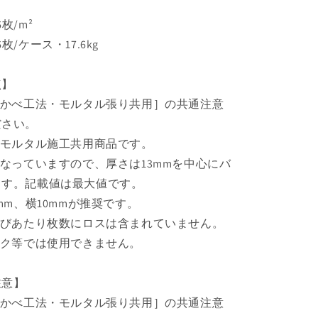
枚/m²
/ケース・17.6kg
点】
るかべ工法・モルタル張り共用］の共通注意
ださい。
、モルタル施工共用商品です。
になっていますので、厚さは13mmを中心にバ
ます。記載値は最大値です。
mm、横10mmが推奨です。
よびあたり枚数にロスは含まれていません。
ック等では使用できません。
注意】
るかべ工法・モルタル張り共用］の共通注意