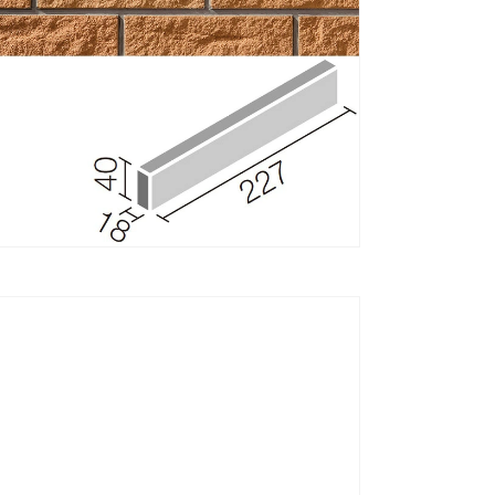
タ
イ
ル
[は
る
か
べ
工
法・
モ
ル
タ
ル
張
り
共
用]
の
数