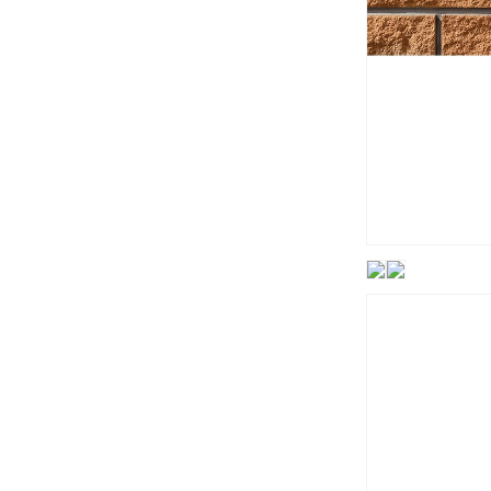
タ
イ
ル
[は
る
か
べ
工
法・
モ
ル
タ
ル
張
り
共
用]
の
数