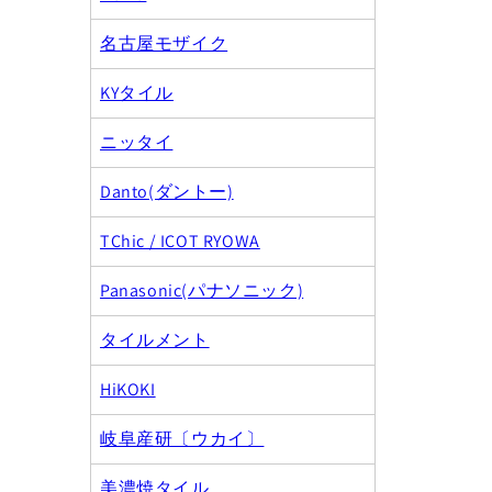
名古屋モザイク
KYタイル
ニッタイ
Danto(ダントー)
TChic / ICOT RYOWA
Panasonic(パナソニック)
タイルメント
HiKOKI
岐阜産研〔ウカイ〕
美濃焼タイル