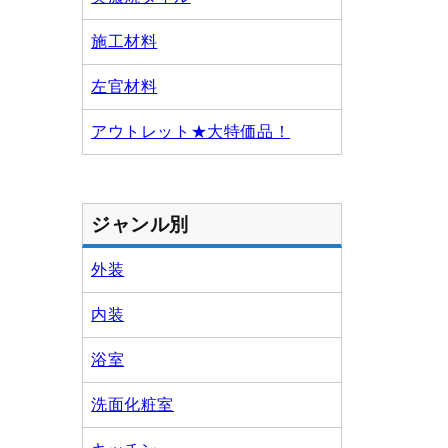
施工材料
左官材料
アウトレット★大特価品！
ジャンル別
外装
内装
浴室
洗面化粧室