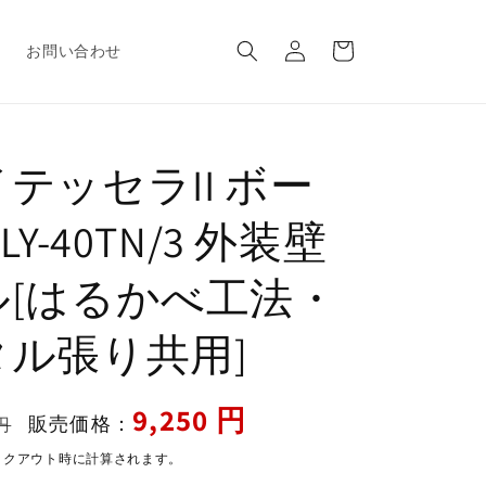
ロ
カ
グ
ー
報
お問い合わせ
イ
ト
ン
テッセラII ボー
LY-40TN/3 外装壁
ル[はるかべ工法・
タル張り共用]
セ
9,250 円
販売価格：
円
ー
ックアウト時に計算されます。
ル