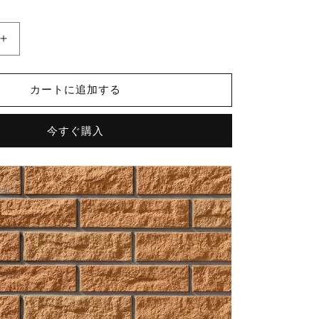
価
格
ク
レ
イ
カートに追加する
テ
ッ
今すぐ購入
セ
ラ
II
ボ
ー
ダ
ー
CLY-
40TN/3
外
装
壁