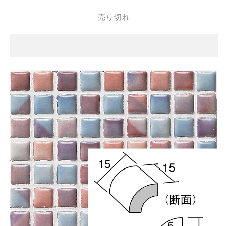
屋
屋
売り切れ
モ
モ
ザ
ザ
イ
イ
ク
ク
コ
コ
ス
ス
ミ
ミ
オ
オ
ン
ン
外
外
竹
竹
割
割
[紙
[紙
貼
貼
り]
り]
COS-
COS-
TW-
TW-
1501［シ
1501［シ