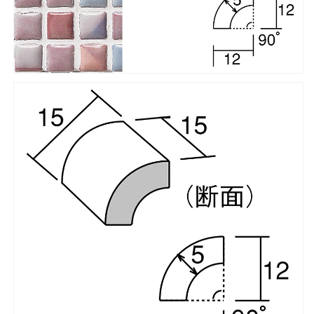
ー
ー
ト］
ト］
の
の
数
数
量
量
を
を
減
増
ら
や
す
す