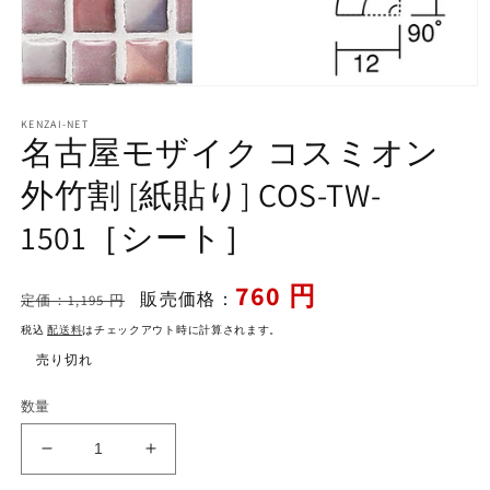
モ
ー
KENZAI-NET
ダ
名古屋モザイク コスミオン
ル
で
外竹割 [紙貼り] COS-TW-
メ
デ
1501［シート］
ィ
ア
(1)
通
セ
760 円
を
販売価格：
定価：1,195 円
開
常
ー
く
税込
配送料
はチェックアウト時に計算されます。
価
ル
売り切れ
格
価
格
数量
名
名
古
古