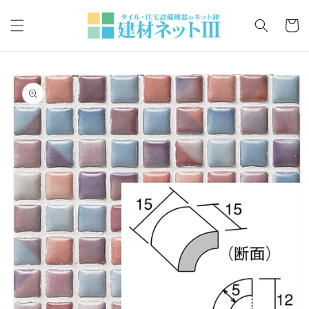
コンテ
カ
ンツに
ー
進む
ト
商品情
報にス
キップ