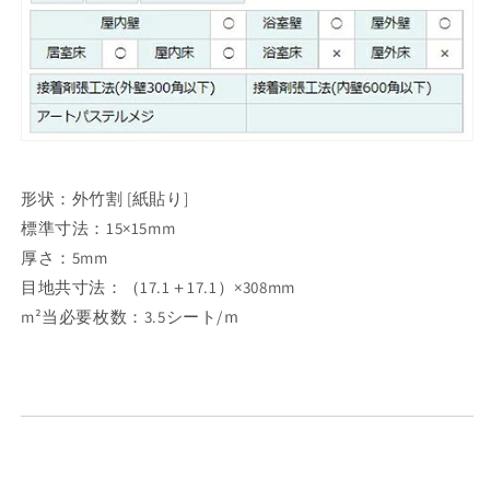
形状：外竹割 [紙貼り]
標準寸法：15×15mm
厚さ：5mm
目地共寸法：（17.1＋17.1）×308mm
m²当必要枚数：3.5シート/ｍ