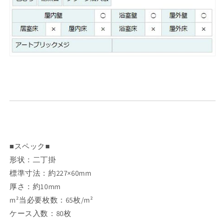
■スペック■
形状：二丁掛
標準寸法：約227×60mm
厚さ：約10mm
m²当必要枚数：65枚/m²
ケース入数：80枚