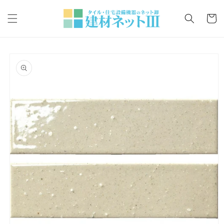
コンテ
カ
ンツに
ー
進む
ト
商品情
報にス
キップ