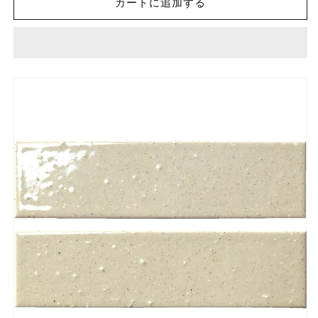
カートに追加する
モ
モ
ザ
ザ
イ
イ
ク
ク
ク
ク
ラ
ラ
フ
フ
ト
ト
タ
タ
イ
イ
ル
ル
ア
ア
イ
イ
グ
グ
ス
ス
二
二
丁
丁
掛
掛
IGU-
IGU-