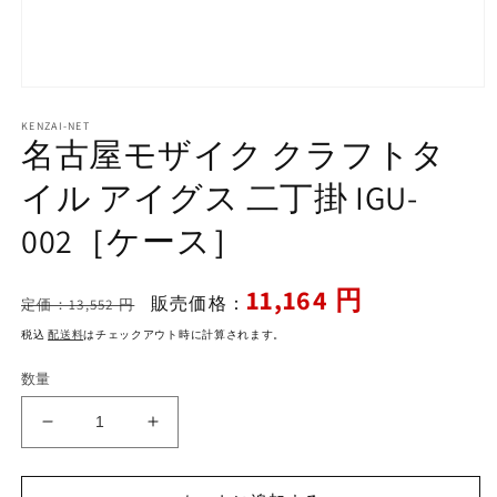
モ
ー
KENZAI-NET
ダ
名古屋モザイク クラフトタ
ル
で
イル アイグス 二丁掛 IGU-
メ
デ
002［ケース］
ィ
ア
(1)
通
セ
11,164 円
を
販売価格：
定価：13,552 円
開
常
ー
く
税込
配送料
はチェックアウト時に計算されます。
価
ル
格
価
数量
格
名
名
古
古
屋
屋