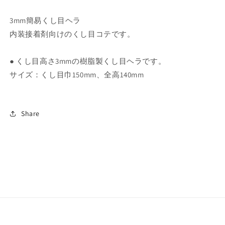
す
す
3mm簡易くし目ヘラ
内装接着剤向けのくし目コテです。
● くし目高さ3mmの樹脂製くし目ヘラです。
サイズ：くし目巾150mm、全高140mm
Share