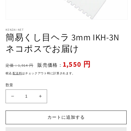
モ
ー
KENZAI-NET
ダ
簡易くし目ヘラ 3mm IKH-3N
ル
で
ネコポスでお届け
メ
デ
ィ
通
セ
1,550 円
ア
販売価格：
定価：1,914 円
常
ー
(1)
を
税込
配送料
はチェックアウト時に計算されます。
価
ル
開
格
価
く
数量
格
簡
簡
易
易
く
く
カートに追加する
し
し
目
目