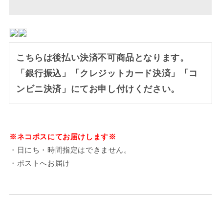
ヘ
ヘ
ラ
ラ
3mm
3mm
IKH-
IKH-
3N
3N
こちらは後払い決済不可商品となります。
ネ
ネ
コ
コ
「銀行振込」「クレジットカード決済」「コ
ポ
ポ
ンビニ決済」にてお申し付けください。
ス
ス
で
で
お
お
届
届
※ネコポスにてお届けします※
け
け
・日にち・時間指定はできません。
の
の
・ポストへお届け
数
数
量
量
を
を
減
増
ら
や