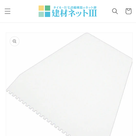
コンテ
カ
ンツに
ー
進む
ト
商品情
報にス
キップ