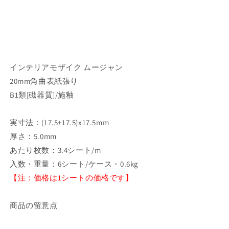
225P1/MUS7
225P1/MUS7
の
の
数
数
量
量
を
を
インテリアモザイク ムージャン
減
増
ら
や
20mm角曲表紙張り
す
す
B1類[磁器質]/施釉
実寸法：(17.5+17.5)x17.5mm
厚さ：5.0mm
あたり枚数：3.4シート/m
入数・重量：6シート/ケース・0.6kg
【注：価格は1シートの価格です】
商品の留意点