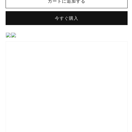
カートに追加する
リ
リ
ア
ア
今すぐ購入
モ
モ
ザ
ザ
イ
イ
ク
ク
ム
ム
ー
ー
ジ
ジ
ャ
ャ
ン
ン
20mm
20mm
角
角
曲
曲
表
表
紙
紙
張
張
り
り
IM-
IM-