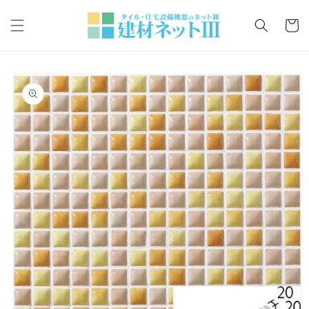
コンテ
カ
ンツに
ー
進む
ト
商品情
報にス
キップ