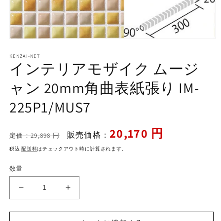
モ
ー
KENZAI-NET
ダ
インテリアモザイク ムージ
ル
で
ャン 20mm角曲表紙張り IM-
メ
デ
225P1/MUS7
ィ
ア
(1)
通
セ
20,170 円
を
販売価格：
定価：29,898 円
開
常
ー
く
税込
配送料
はチェックアウト時に計算されます。
価
ル
格
価
数量
格
イ
イ
ン
ン
テ
テ