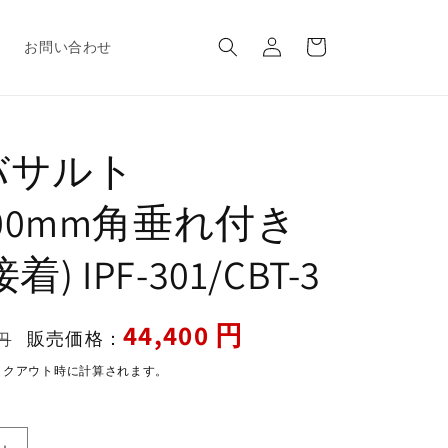
ロ
カ
グ
ー
報
お問い合わせ
イ
ト
ン
バサルト
x100mm角垂れ付き
) IPF-301/CBT-3
セ
44,400 円
販売価格：
円
ー
ックアウト時に計算されます。
ル
価
格