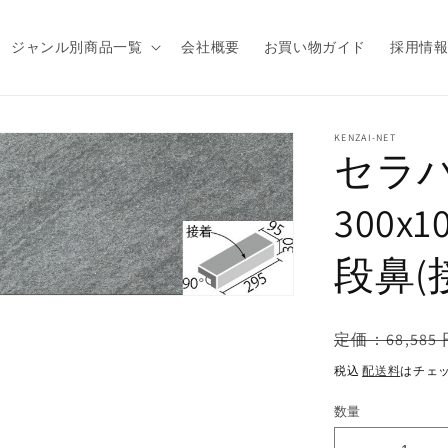
ジャンル別商品一覧
会社概要
お買い物ガイド
採用情
商品情
KENZAI-NET
セラ
報にス
キップ
300
段鼻(接着
通
定価：68,585 
常
税込
配送料
はチェ
価
格
数量