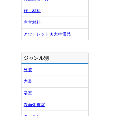
施工材料
左官材料
アウトレット★大特価品！
ジャンル別
外装
内装
浴室
洗面化粧室