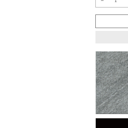
セ
ラ
バ
サ
ル
ト
300x100m
角
垂
れ
付
き
段
鼻
(接
着)
IPF-
301/CBT-
3