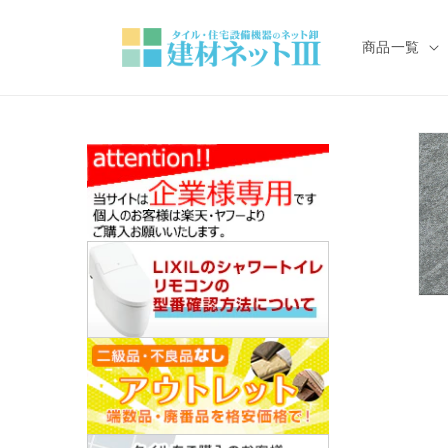
コンテ
ンツに
進む
商品一覧
モ
ー
ダ
ル
で
メ
デ
ィ
ア