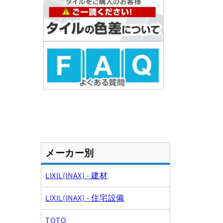
(1)
を
開
く
メーカー別
LIXIL(INAX) - 建材
LIXIL(INAX) - 住宅設備
TOTO