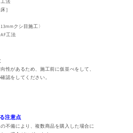
り工法
内床］
13mmクシ目施工〉
AF工法
意
方向性があるため、施工前に仮並べをして、
の確認をしてください。
る注意点
ムの不備により、複数商品を購入した場合に