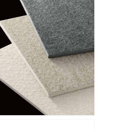
の
数
量
を
増
や
す