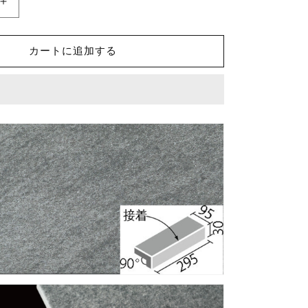
セ
ラ
バ
カートに追加する
サ
ル
ト
m
300x100mm
角
垂
れ
付
き
段
鼻
(接
着)
IPF-
301/CBT-
3