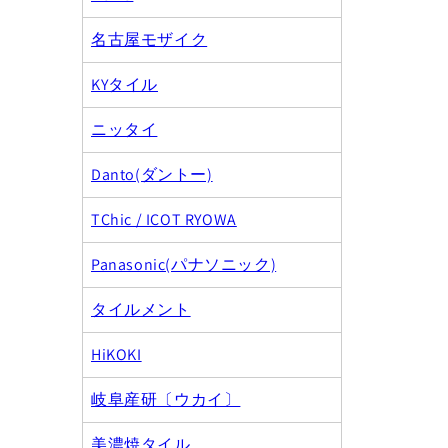
名古屋モザイク
KYタイル
ニッタイ
Danto(ダントー)
TChic / ICOT RYOWA
Panasonic(パナソニック)
タイルメント
HiKOKI
岐阜産研〔ウカイ〕
美濃焼タイル