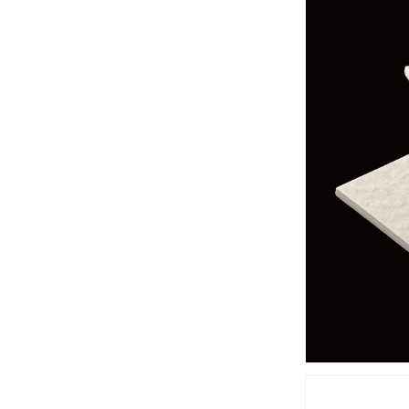
の
数
量
を
減
ら
す