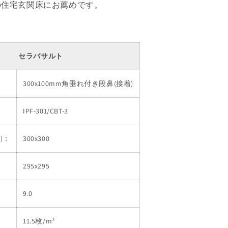
の住宅玄関床にお薦めです。
セラバサルト
300x100mm角垂れ付き段鼻(接着)
IPF-301/CBT-3
)：
300x300
295x295
9.0
11.5枚/m²