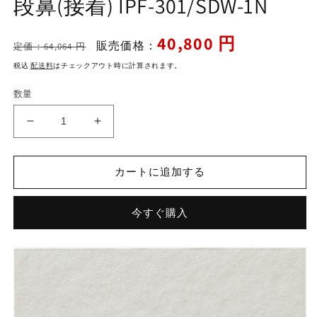
段鼻(接着) IPF-301/SDW-1N
ィ
ア
(1)
通
セ
40,800 円
を
販売価格：
定価：64,064 円
開
常
ー
く
税込
配送料
はチェックアウト時に計算されます。
価
ル
格
価
数量
格
ス
ス
ー
ー
パ
パ
カートに追加する
ー
ー
グ
グ
今すぐ購入
レ
レ
イ
イ
ズ
ズ
サ
サ
イ
イ
ド
ド
ウ
ウ