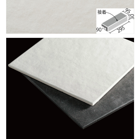
ォ
ォ
ー
ー
ク
ク
300x100mm
300x100mm
角
角
垂
垂
れ
れ
付
付
き
き
段
段
鼻
鼻
(接
(接
着)
着)
IPF-
IPF-
301/SDW-
301/SDW-
1N
1N
の
の
数
数
量
量