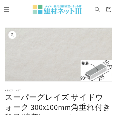
コンテ
カ
ンツに
ー
進む
ト
商品情
報にス
キップ
モ
ー
KENZAI-NET
ダ
スーパーグレイズ サイドウ
ル
で
ォーク 300x100mm角垂れ付き
メ
デ