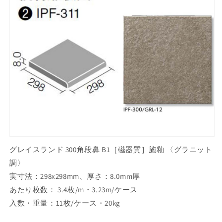
ニ
ニ
ッ
ッ
ト
ト
調
調
300
300
角
角
段
段
鼻
鼻
IPF-
IPF-
311/GRL-
311/GRL-
12
12
の
の
数
数
グレイスランド 300角段鼻 B1［磁器質］施釉 〈グラニット
量
量
調〉
を
を
実寸法：298x298mm、厚さ：8.0mm厚
減
増
あたり枚数： 3.4枚/m・3.23m/ケース
ら
や
入数・重量：11枚/ケース・20kg
す
す