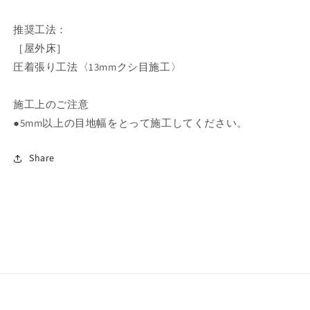
推奨工法：
［屋外床］
圧着張り工法〈13mmクシ目施工〉
施工上のご注意
●5mm以上の目地幅をとって施工してください。
Share