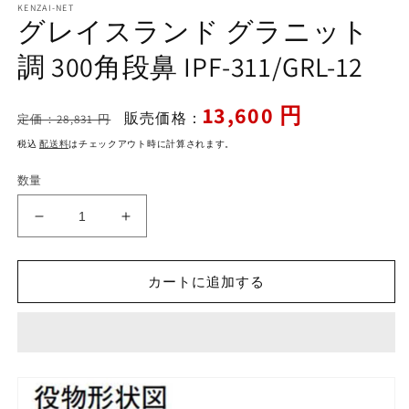
KENZAI-NET
ダ
グレイスランド グラニット
ル
で
調 300角段鼻 IPF-311/GRL-12
メ
デ
ィ
通
セ
13,600 円
ア
販売価格：
定価：28,831 円
常
ー
(1)
を
税込
配送料
はチェックアウト時に計算されます。
価
ル
開
格
価
く
数量
格
グ
グ
レ
レ
イ
イ
カートに追加する
ス
ス
ラ
ラ
ン
ン
ド
ド
グ
グ
ラ
ラ