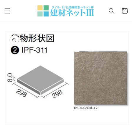
コンテ
カ
ンツに
ー
進む
ト
商品情
報にス
キップ
モ
ー