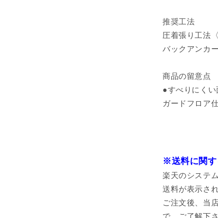
推奨工法
圧着張り工法〈
バックアンカー
商品の留意点
●すべりにく
ガードフロア
※送料に関す
楽天のシステ
送料が表示さ
ご注文後、当
で、ご了解下