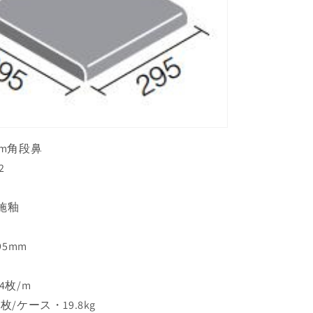
mm角段鼻
2
 施釉
95mm
4枚/m
/ケース・19.8kg