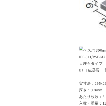
ベスパ 300
IPF-311/VSP-MA
大理石タイプ
B I ［磁器質］
実寸法：295x2
厚さ：9.0mm
あたり枚数：3.
入数・重量：11枚