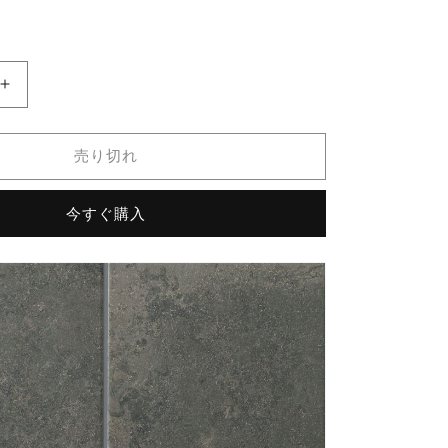
価
格
ベ
ス
パ
売り切れ
300
ｍ
ｍ
今すぐ購入
角
段
鼻
大
理
石
タ
イ
プ