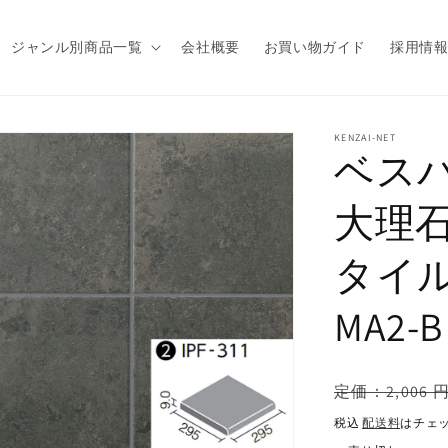
ジャンル別商品一覧
会社概要
お買い物ガイド
採用情
商品情
KENZAI-NET
ベスパ
報にス
キップ
大理
タイル）
MA2
通
定価：2,006 
常
税込
配送料
はチェ
価