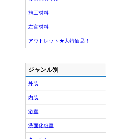
施工材料
左官材料
アウトレット★大特価品！
ジャンル別
外装
内装
浴室
洗面化粧室