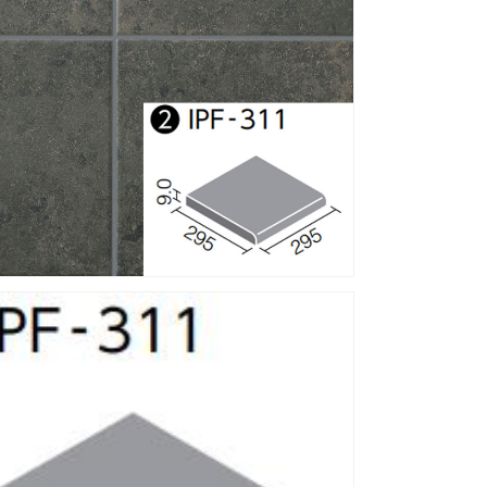
（外
装
床
タ
イ
ル）
IPF-
311/VSP-
MA2-
B［枚］
の
数
量
を
増
や
す