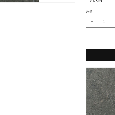
売り切れ
格
数量
ベ
ス
パ
300
ｍ
ｍ
角
段
鼻
大
理
石
タ
イ
プ