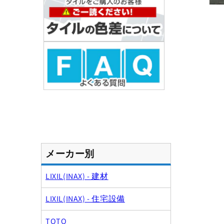
モ
ー
ダ
ル
で
メ
デ
ィ
ア
(1)
を
開
く
メーカー別
LIXIL(INAX) - 建材
LIXIL(INAX) - 住宅設備
TOTO