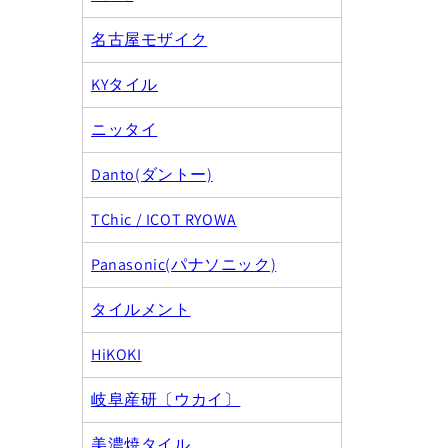
名古屋モザイク
KYタイル
ニッタイ
Danto(ダントー)
TChic / ICOT RYOWA
Panasonic(パナソニック)
タイルメント
HiKOKI
岐阜産研〔ウカイ〕
美濃焼タイル