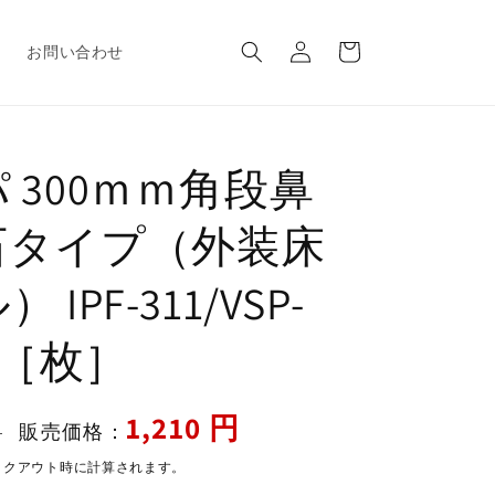
ロ
カ
グ
ー
報
お問い合わせ
イ
ト
ン
 300ｍｍ角段鼻
石タイプ（外装床
 IPF-311/VSP-
-B［枚］
セ
1,210 円
販売価格：
円
ー
ックアウト時に計算されます。
ル