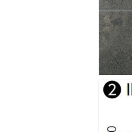
（外
装
床
タ
イ
ル）
IPF-
311/VSP-
MA2-
B［枚］
の
数
量
を
減
ら
す