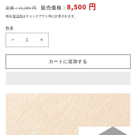
ィ
通
セ
8,500 円
ア
販売価格：
定価：11,385 円
常
ー
(1)
を
税込
配送料
はチェックアウト時に計算されます。
価
ル
開
格
価
く
数量
格
ラ
ラ
イ
イ
ト
ト
カートに追加する
ス
ス
レ
レ
ー
ー
ト
ト
600x300mm
600x300mm
角
角
平
平
IPF-
IPF-
630/LTS-
630/LTS-
3
3
の
の