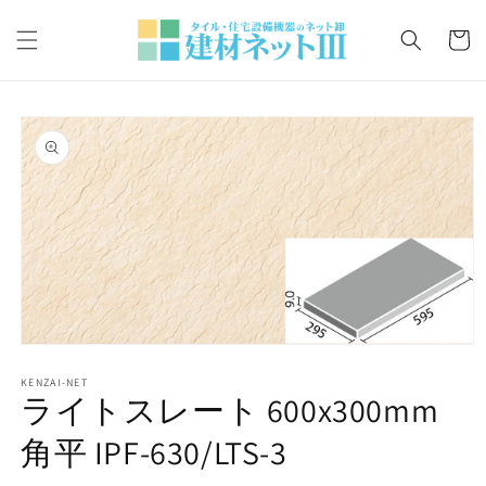
コンテ
カ
ンツに
ー
進む
ト
商品情
報にス
キップ
モ
ー
KENZAI-NET
ダ
ライトスレート 600x300mm
ル
で
角平 IPF-630/LTS-3
メ
デ