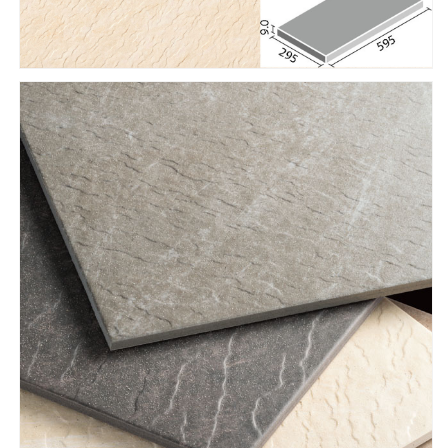
数
数
量
量
を
を
減
増
ら
や
す
す