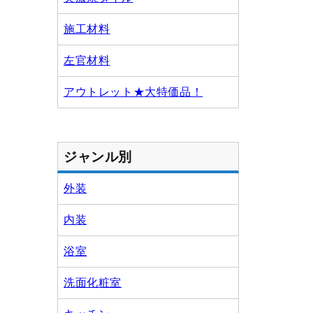
施工材料
左官材料
アウトレット★大特価品！
ジャンル別
外装
内装
浴室
洗面化粧室