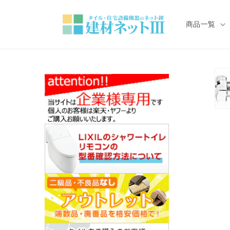
コンテ
ンツに
進む
商品一覧
モ
ー
ダ
ル
で
メ
デ
ィ
ア
(1)
を
開
く