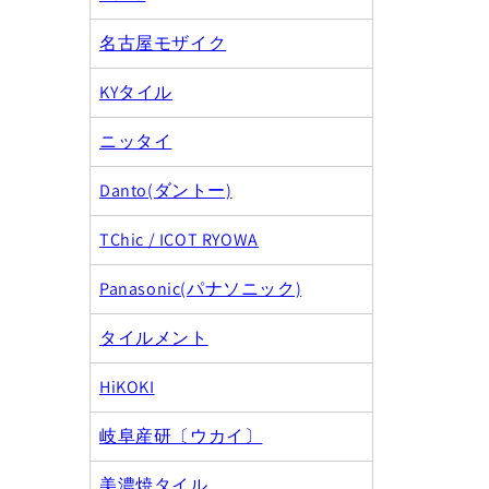
名古屋モザイク
KYタイル
ニッタイ
Danto(ダントー)
TChic / ICOT RYOWA
Panasonic(パナソニック)
タイルメント
HiKOKI
岐阜産研〔ウカイ〕
美濃焼タイル