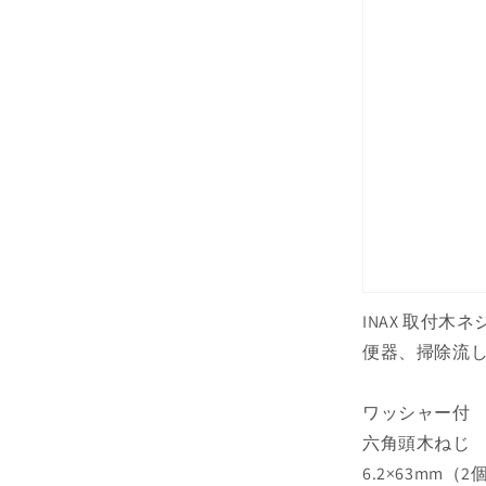
INAX 取付木ネ
便器、掃除流し
ワッシャー付
六角頭木ねじ
6.2×63mm（