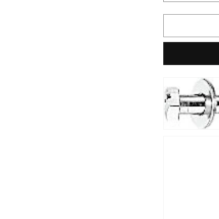
付
ネ
ジ
6.2×63mm
個
入)
KF-
30DN
の
数
量
を
減
ら
す