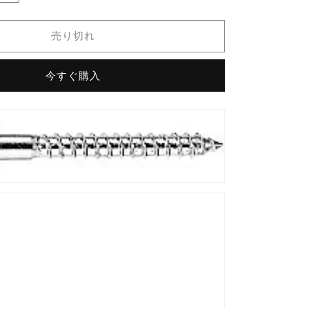
付
ネ
売り切れ
ジ
（2
6.2×63mm（2
今すぐ購入
個
入)
KF-
30DN
の
数
量
を
増
や
す