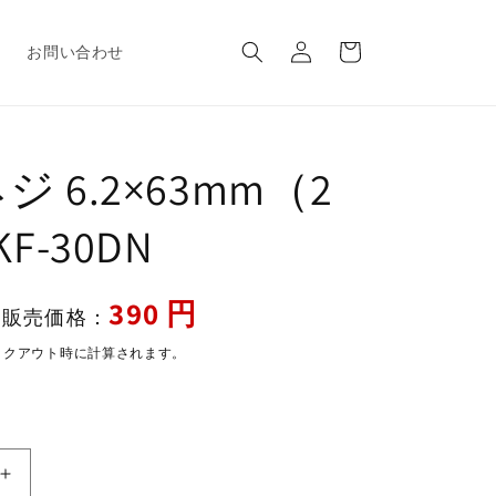
ロ
カ
グ
ー
報
お問い合わせ
イ
ト
ン
 6.2×63mm（2
KF-30DN
セ
390 円
販売価格：
ー
ックアウト時に計算されます。
ル
価
格
取