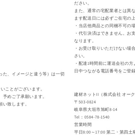
ださい。
また、通常の宅配業者とは異な
ます配送日には必ずご在宅の
・当店他商品との同梱不可の
・代引決済はできません。お
なります。
・お受け取りいただけない場
さい。
・配達1時間前に運送会社の方
日中つながる電話番号をご登
った、イメージと違う等）は一切
ないことがございます。
建材ネットII（株式会社 オー
、予めご了承願います。
〒503-0824
願い致します。
岐阜県大垣市旭町8-14
Tel：0584-78-1540
営業時間
平日8:00～17:00 第二・