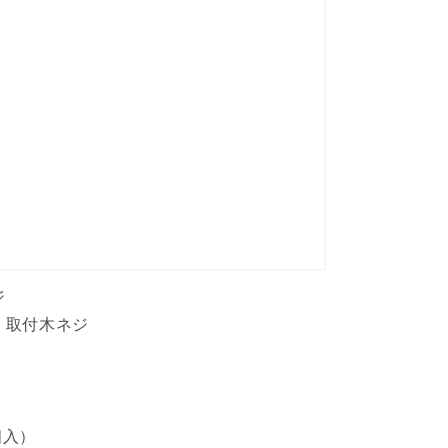
ジ
 取付木ネジ
2個入）