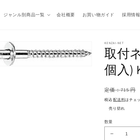
ジャンル別商品一覧
会社概要
お買い物ガイド
採用情
商品情
KENZAI-NET
取付ネジ
報にス
キップ
個入) 
通
定価：715 円
常
税込
配送料
はチェ
価
売り切れ
格
数量
取