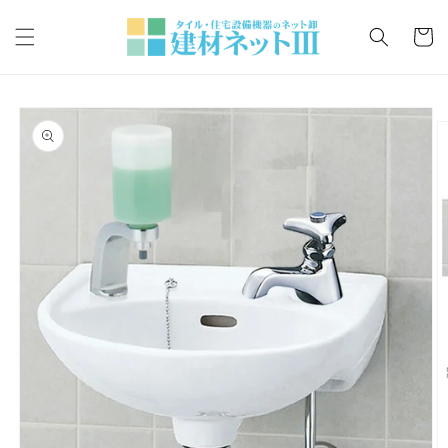
コンテ
カ
ンツに
ー
進む
ト
商品情
報にス
キップ