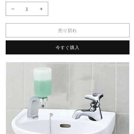
平
平
付
付
大
大
売り切れ
形
形
手
手
今すぐ購入
洗
洗
器
器
(水
(水
栓
栓
穴
穴
2)
2)
床
床
排
排
水
水
セ
セ
ッ
ッ
ト
ト
L-
L-