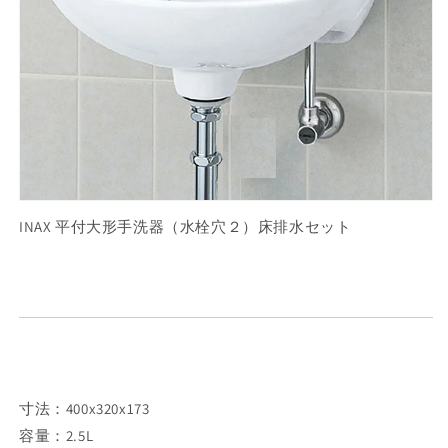
15G/BW1+LF-
15G/BW1+LF-
1-
1-
U（SSET)
U（SSET)
の
の
数
数
量
量
を
を
減
増
ら
や
INAX 平付大形手洗器（水栓穴２）床排水セット
す
す
寸法：400x320x173
容量：2.5L