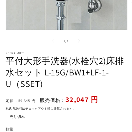
モ
ー
の
1
/
3
ダ
ル
で
KENZAI-NET
平付大形手洗器(水栓穴2)床排
メ
デ
水セット L-15G/BW1+LF-1-
ィ
ア
(2
(1)
U（SSET)
を
開
く
通
セ
32,047 円
販売価格：
定価：59,345 円
常
ー
税込
配送料
はチェックアウト時に計算されます。
価
ル
売り切れ
格
価
格
数量