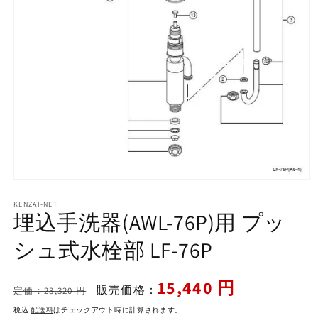
モ
ー
KENZAI-NET
ダ
埋込手洗器(AWL-76P)用 プッ
ル
で
シュ式水栓部 LF-76P
メ
デ
ィ
通
セ
15,440 円
ア
販売価格：
定価：23,320 円
常
ー
(1)
を
税込
配送料
はチェックアウト時に計算されます。
価
ル