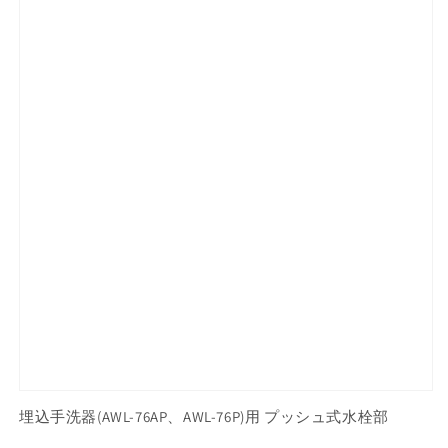
埋込手洗器(AWL-76AP、AWL-76P)用 プッシュ式水栓部