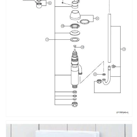
LF-
LF-
76P
76P
の
の
数
数
量
量
を
を
減
増
ら
や
す
す