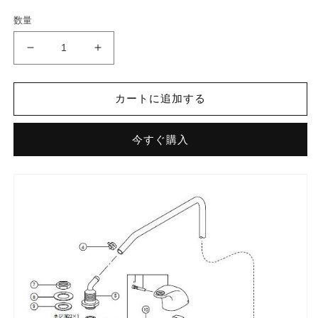
開
格
価
く
数量
格
埋
埋
込
込
手
手
カートに追加する
洗
洗
器
器
(AWL-
(AWL-
今すぐ購入
76P)
76P)
用
用
プ
プ
ッ
ッ
シ
シ
ュ
ュ
式
式
水
水
栓
栓
部
部