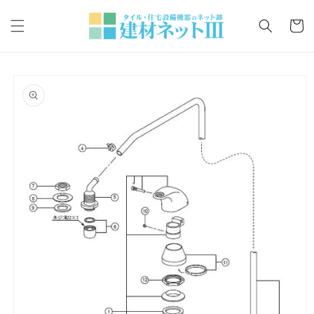
コンテ
カ
ンツに
ー
進む
ト
商品情
報にス
キップ